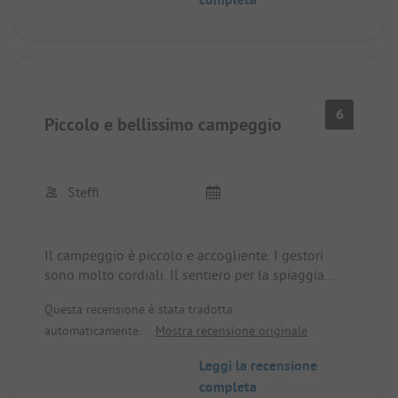
6
Piccolo e bellissimo campeggio
Steffi
Il campeggio è piccolo e accogliente. I gestori
sono molto cordiali. Il sentiero per la spiaggia
parte direttamente dal campeggio. La baia è un
Questa recensione è stata tradotta
sogno.
automaticamente.
Mostra recensione originale
I servizi igienici dovrebbero essere rinnovati
Leggi la recensione
completa