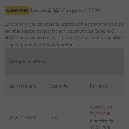
Sconto ADAC Campcard 2026
Lo sconto viene concesso sul prezzo del pernottamento e su
eventuali spese aggiuntive per le persone. La Campcard
ADAC è una componente esclusiva dei libri e della app ADAC
Camping- und Stellplatzführer.
Più.
Alloggio in affitto
Alta stagione
Sconto %
Per notte
A partire da
33,38 EUR
01/07
-
31/08
-
5%
A partire da
31,71 EUR