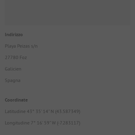
Indirizzo
Playa Peizas s/n
27780 Foz
Galicien
Spagna
Coordinate
Latitudine 43° 35' 14" N (43.587349)
Longitudine 7° 16' 59" W (-7.283117)