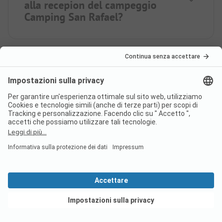
alla recepion del campeggio
Camping San Rafael?
Nel campeggio Camping San
Rafael c’è una piscina?
È possibile fare acquisti o
mangiare presso il campeggio
Camping San Rafael?
Vedi offerte