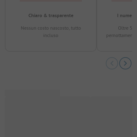
Chiaro & trasparente
I numeri 
Nessun costo nascosto, tutto
Oltre 50
incluso
pernottamenti 