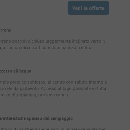
Vedi le offerte
erreno
erreno boschivo chiuso leggermente inclinato verso il
ago con un picco collinare dominante al centro.
ccesso all'acqua
mpio prato con chiosco, al centro con sabbia intorno a
a rete da pallavolo. Accesso al lago possibile in tutta
'area della spiaggia, nessuna canna.
aratteristiche speciali del campeggio
bbligo di parcheggiare le auto in un'area separata per