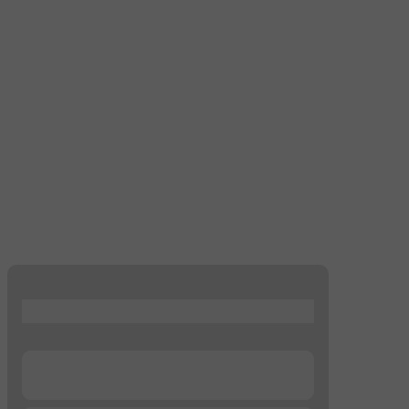
...
...