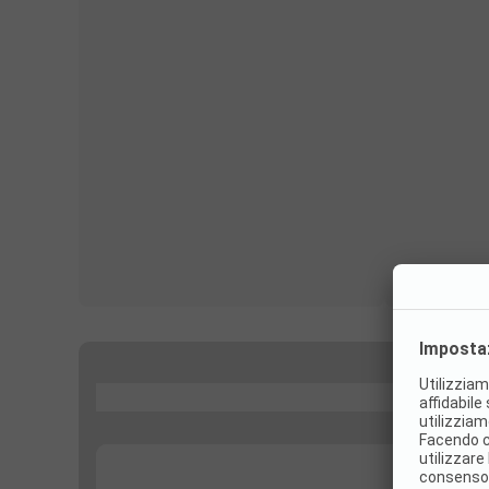
...
...