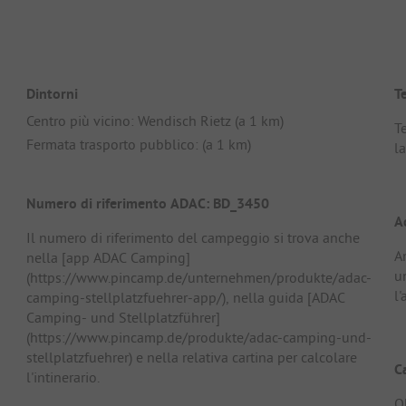
Dintorni
T
Centro più vicino: Wendisch Rietz (a 1 km)
T
Fermata trasporto pubblico: (a 1 km)
l
Numero di riferimento ADAC: BD_3450
A
Il numero di riferimento del campeggio si trova anche
A
nella [app ADAC Camping]
un
(https://www.pincamp.de/unternehmen/produkte/adac-
l
camping-stellplatzfuehrer-app/), nella guida [ADAC
Camping- und Stellplatzführer]
(https://www.pincamp.de/produkte/adac-camping-und-
stellplatzfuehrer) e nella relativa cartina per calcolare
C
l'intinerario.
O