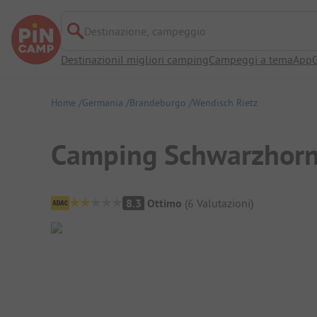
Destinazione, campeggio
Destinazioni
I migliori camping
Campeggi a tema
App
O
Home
Germania
Brandeburgo
Wendisch Rietz
Camping Schwarzhor
Panoramica del campeggio
8.3
Ottimo
(
6
Valutazioni
)