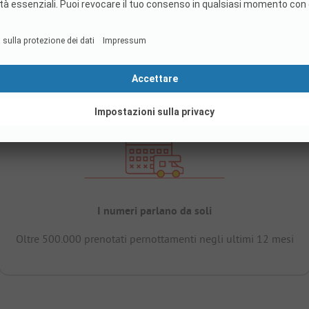
I numeri parlano da soli
Oltre 500.000 prenotati pernottamenti negli ultimi 12 mesi