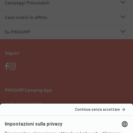
Campeggi Prenotabili
Case mobili in affitto
Su PiNCAMP
Seguici
PiNCAMP Camping App
usala gratuitamente