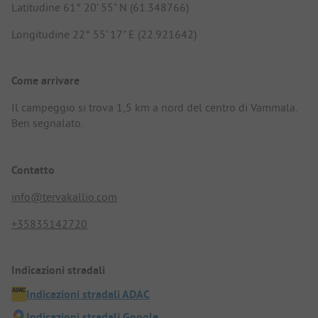
Latitudine 61° 20' 55" N (61.348766)
Longitudine 22° 55' 17" E (22.921642)
Come arrivare
Il campeggio si trova 1,5 km a nord del centro di Vammala.
Ben segnalato.
Contatto
info@tervakallio.com
+35835142720
Indicazioni stradali
Indicazioni stradali ADAC
Indicazioni stradali Google