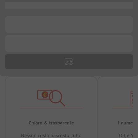
...
...
...
Chiaro & trasparente
I numeri 
Nessun costo nascosto, tutto
Oltre 50