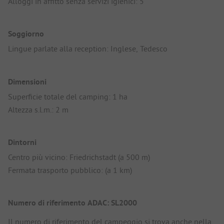
Alloggi in affitto senza servizi igienici: 5
Soggiorno
Lingue parlate alla reception: Inglese, Tedesco
Dimensioni
Superficie totale del camping: 1 ha
Altezza s.l.m.: 2 m
Dintorni
Centro più vicino: Friedrichstadt (a 500 m)
Fermata trasporto pubblico: (a 1 km)
Numero di riferimento ADAC: SL2000
Il numero di riferimento del campeggio si trova anche nella