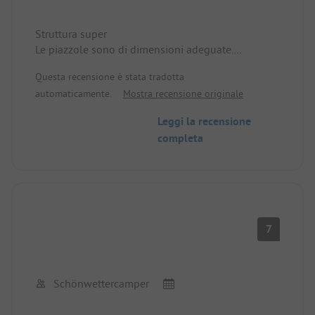
Struttura super
Le piazzole sono di dimensioni adeguate.
I servizi igienici sono puliti e funzionali.
Questa recensione è stata tradotta
Tutto viene fatturato tramite un distributore
automaticamente.
Mostra recensione originale
automatico.
Possibilità di pagamento con carta EC
Leggi la recensione
completa
7
Schönwettercamper