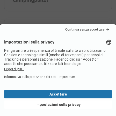
Quante piazzole ha il
campeggio Eider und Treene
Campingplatz?
Quanti alloggi in affitto mette a
disposizione il campeggio Eider
und Treene Campingplatz?
Vedi offerte