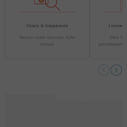
Chiaro & trasparente
I numeri 
Nessun costo nascosto, tutto
Oltre 50
incluso
pernottamenti 