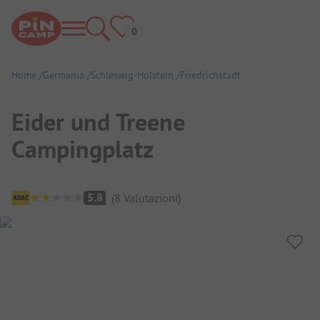
Home
Germania
Schleswig-Holstein
Friedrichstadt
Eider und Treene
Campingplatz
Panoramica del campeggio
5.8
(
8
Valutazioni
)