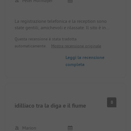
Peter Hofmayer
La registrazione telefonica e la reception sono
state gentili, amichevoli e rilassate. Il sito è in
un'ottima posizione per raggiungere il centro
Questa recensione è stata tradotta
storico (Little Amsterdam!). Il sito è molto ben
automaticamente.
Mostra recensione originale
tenuto, i servizi igienici non sono aggiornati ma
sono puliti e ben tenuti. (Siamo rimasti molto
Leggi la recensione
soddisfatti. Anche lo snack bar è da raccomandare,
completa
non è un ristorante stellato ma tutto è fresco e
gustoso. Anche la colazione con caffè e panini alla
stazione di servizio è da consigliare. Nel
complesso: il top!
8
idilliaco tra la diga e il fiume
Marion