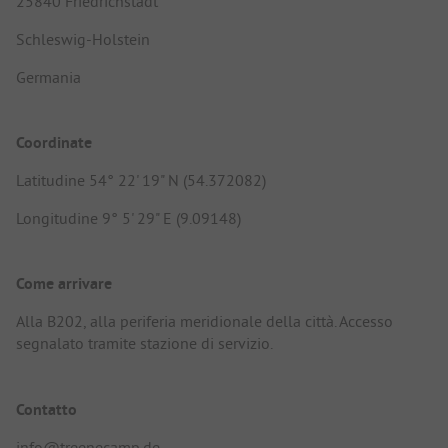
25840 Friedrichstadt
Schleswig-Holstein
Germania
Coordinate
Latitudine 54° 22' 19" N (54.372082)
Longitudine 9° 5' 29" E (9.09148)
Come arrivare
Alla B202, alla periferia meridionale della città. Accesso
segnalato tramite stazione di servizio.
Contatto
info@treenecamp.de