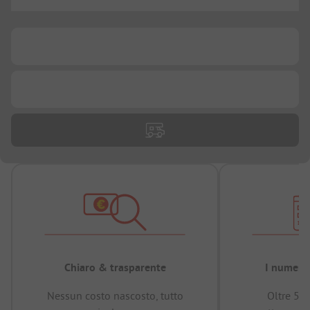
...
...
...
Chiaro & trasparente
I numeri 
Nessun costo nascosto, tutto
Oltre 50