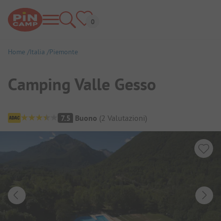
Home
Italia
Piemonte
Camping Valle Gesso
Panoramica del campeggio
7.5
Buono
(
2
Valutazioni
)