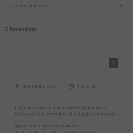
2 Recensioni
7
Biene Maja 2017
9 Anni Fa
Il sito è situato in una posizione tranquilla in
mezzo alle alte montagne. Il villaggio con i negozi
è raggiungibile a piedi in pochi minuti.
Questa recensione è stata tradotta
Le piazzole sono abbastanza grandi e dispongono
automaticamente.
Mostra recensione originale