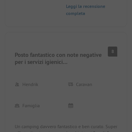
la pulizia dei servizi igienici è effettivamente molto
Leggi la recensione
scarsa. Questo per questo prezzo è decisamente
completa
troppo scarso e non giustifica mai 5 stelle! Se
questo problema viene risolto, è uno dei
campeggi più belli.
8
Posto fantastico con note negative
per i servizi igienici…
Hendrik
Caravan
Famiglia
Un camping davvero fantastico e ben curato. Super