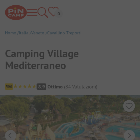
Home
Italia
Veneto
Cavallino-Treporti
Camping Village
Mediterraneo
Panoramica del campeggio
8.9
Ottimo
(
84
Valutazioni
)