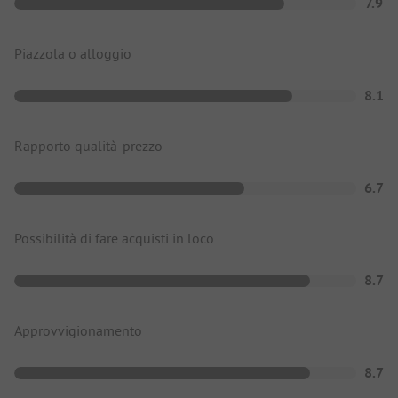
7.9
Piazzola o alloggio
8.1
Rapporto qualità-prezzo
6.7
Possibilità di fare acquisti in loco
8.7
Approvvigionamento
8.7