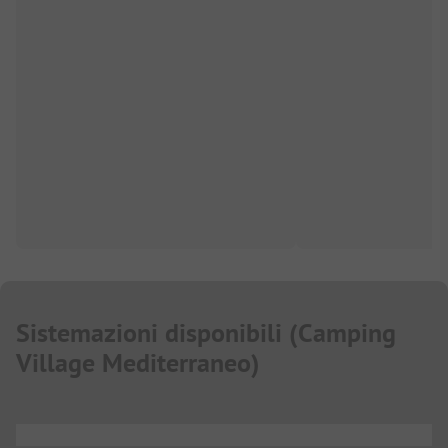
Sistemazioni disponibili
(
Camping
Village Mediterraneo
)
...