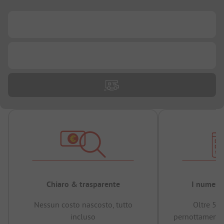
...
...
Chiaro & trasparente
I numeri 
Nessun costo nascosto, tutto
Oltre 50
incluso
pernottamenti 