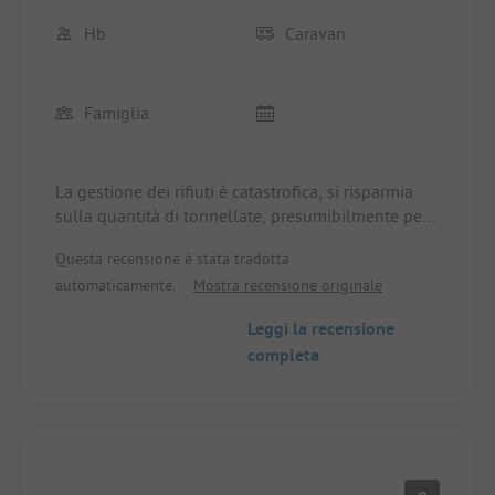
Hb
Caravan
Famiglia
La gestione dei rifiuti è catastrofica, si risparmia
sulla quantità di tonnellate, presumibilmente per
motivi di costo, le lamentele vengono ignorate.
Questa recensione è stata tradotta
Non si vede nemmeno su un posto da 1 stella.
automaticamente.
Mostra recensione originale
Leggi la recensione
completa