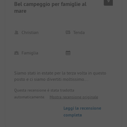
9
Bel campeggio per famiglie al
mare
Christian
Tenda
Famiglia
Siamo stati in estate per la terza volta in questo
posto e ci siamo divertiti moltissimo.
Il campeggio è in ottime condizioni, la piscina è
Questa recensione è stata tradotta
fantastica e la gastronomia è molto buona.
automaticamente.
Mostra recensione originale
I servizi igienici sono un po' datati, ma puliti.
Il supermercato è piccolo, ma offre tutto per le
Leggi la recensione
necessità quotidiane a prezzi ancora moderati.
completa
Il personale è davvero gentile e sempre
disponibile.