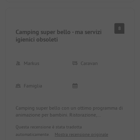
8
Camping super bello - ma servizi
igienici obsoleti
Markus
Caravan
Famiglia
Camping super bello con un ottimo programma di
animazione per bambini. Ristorazione,
supermercato ecc. disponibili e anche molto buoni.
Questa recensione è stata tradotta
Unica nota negativa: i servizi igienici sono molto
automaticamente.
Mostra recensione originale
vecchi e inadeguati per un posto a 5 stelle. Anche