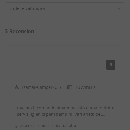
5 Recensioni
5
Isamar-Camper2016
10 Anni Fa
Eravamo lì con un bambino piccolo e una roulotte.
I servizi igienici per i bambini, vari arredi del
bagno erano difettosi per tutto il periodo; sporcizia
Questa recensione è stata tradotta
sulle pareti nei bagni per adulti per tutto il