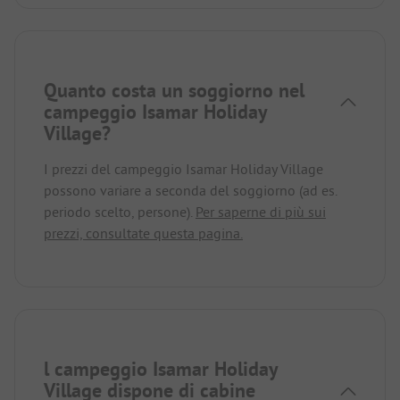
addebitata una tessera ACSI in bassa stagione
(cosa che il computer non può fare - a cosa serve
un software allora?!). Come fa questo sito ad avere
4 stelle dall'ACSI e 5 dall'ADAC? Vorremmo sapere
anche questo. Conclusione: una volta e mai più.
Quanto costa un soggiorno nel
campeggio Isamar Holiday
Village?
I prezzi del campeggio Isamar Holiday Village
possono variare a seconda del soggiorno (ad es.
periodo scelto, persone).
Per saperne di più sui
prezzi, consultate questa pagina.
l campeggio Isamar Holiday
Village dispone di cabine