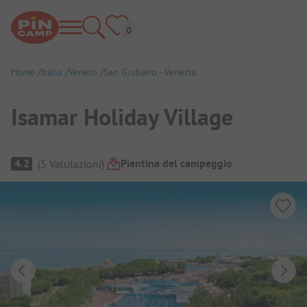
Home
Italia
Veneto
San Giuliano - Venezia
Isamar Holiday Village
Panoramica del campeggio
Piantina del campeggio
4.2
(
5
Valutazioni
)