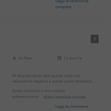
Leggi la recensione
completa
5
Ib-Peter
11 Anni Fa
Mi dispiace dover dare questa volta una
valutazione negativa a questo posto fantastico,
ma da quando i cani sono ammessi in questo
Questa recensione è stata tradotta
posto (purtroppo questo è stato annunciato solo a
automaticamente.
Mostra recensione originale
maggio dell'anno scorso), non voglio più andarci
in vacanza. Tra l'altro, non mi piace quando i cani
Leggi la recensione
vengono portati al ristorante nonostante il divieto