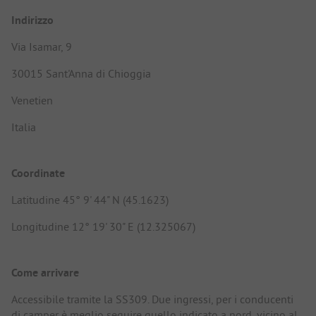
Indirizzo
Via Isamar, 9
30015 Sant'Anna di Chioggia
Venetien
Italia
Coordinate
Latitudine 45° 9' 44" N (45.1623)
Longitudine 12° 19' 30" E (12.325067)
Come arrivare
Accessibile tramite la SS309. Due ingressi, per i conducenti
di camper è meglio seguire quello indicato a nord, vicino al