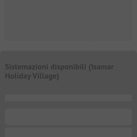
Sistemazioni disponibili
(
Isamar
Holiday Village
)
...
...
...