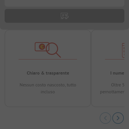
Chiaro & trasparente
I numeri 
Nessun costo nascosto, tutto
Oltre 50
incluso
pernottamenti 