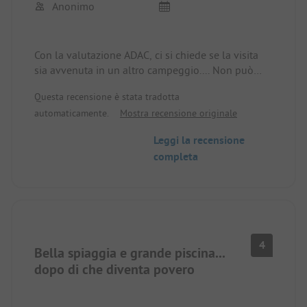
Anonimo
Con la valutazione ADAC, ci si chiede se la visita
sia avvenuta in un altro campeggio.... Non può
essere stato quello descritto. Servizi igienici in
Questa recensione è stata tradotta
stato di abbandono e diverse aree praticamente
automaticamente.
Mostra recensione originale
transennate con corde svolazzanti, (ex) parco
giochi per bambini ormai in rovina (ma nessuno lo
Leggi la recensione
rimuove). Piccoli appezzamenti per gli standard
completa
odierni. L'allacciamento dell'acqua al lotto era
arrugginito. Di conseguenza, l'acqua ha dovuto
essere staccata e non c'è più un allacciamento
idrico sul lotto. Purtroppo non c'è stato alcun
risarcimento per questo.
4
Bella spiaggia e grande piscina...
dopo di che diventa povero