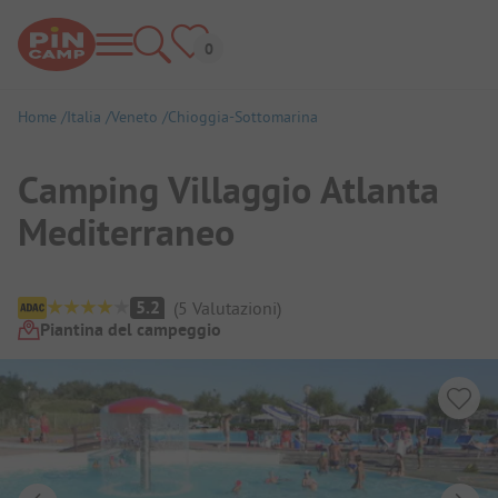
Home
Italia
Veneto
Chioggia-Sottomarina
Camping Villaggio Atlanta
Mediterraneo
Panoramica del campeggio
5.2
(
5
Valutazioni
)
Piantina del campeggio