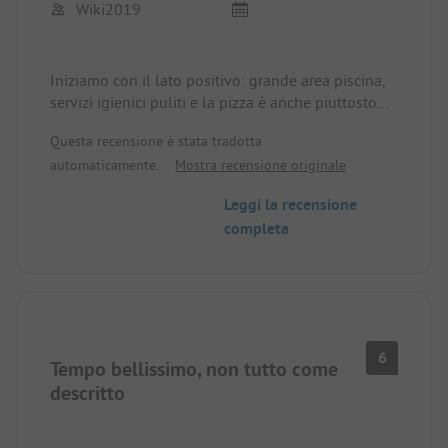
Wiki2019
Iniziamo con il lato positivo: grande area piscina,
servizi igienici puliti e la pizza è anche piuttosto
buona. Sulla spiaggia è tutto pieno di lettini, c'è
Questa recensione è stata tradotta
solo una piccola parte libera nella zona posteriore.
automaticamente.
Mostra recensione originale
Anche attorno alla piscina i lettini costano 2€. I
posti sono a malapena ombreggiati. Verso la
Leggi la recensione
spiaggia è però sopportabile a causa del vento.
completa
Purtroppo nessun fascino. Abbiamo avuto solo la
fortuna di avere vicini simpatici intorno a noi. Non
sono 4 stelle. Nel complesso, è un po' invecchiato.
6
Tempo bellissimo, non tutto come
descritto