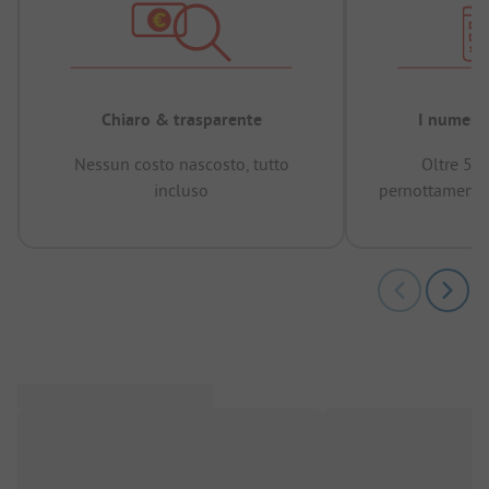
Chiaro & trasparente
I numeri 
Nessun costo nascosto, tutto
Oltre 50
incluso
pernottamenti 