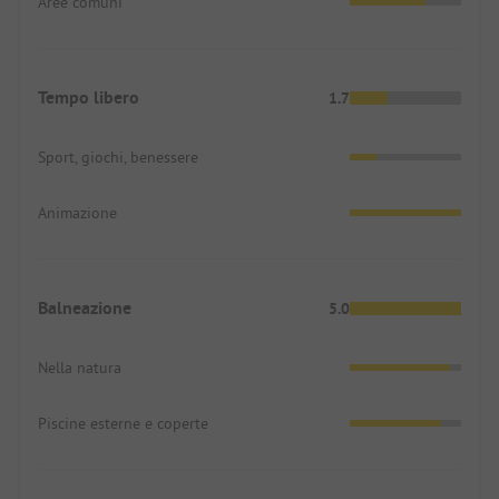
Aree comuni
lungo la strada di servizio deve essere fatta con
cautela a causa della mancanza di marciapiede o
spalla. Venezia è raggiungibile da Chioggoa in 1,5
ore di navigazione.
Tempo libero
1.7
In sostanza, comunque, si può dire che:
Vacanza super per il prezzo!
Sport, giochi, benessere
Animazione
Balneazione
5.0
Nella natura
Piscine esterne e coperte