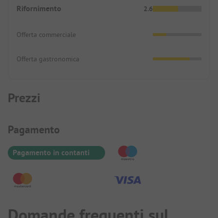
Rifornimento
2.6
Offerta commerciale
Offerta gastronomica
Prezzi
Informazioni sul pagamento
Pagamento
Pagamento in contanti
Domande frequenti sul