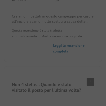
Ci siamo imbattuti in questo campeggio per caso e
all'inizio eravamo molto scettici a causa delle
recensioni, ma! Siamo rimasti molto soddisfatti. I
Questa recensione è stata tradotta
bambini avevano la piscina per giocare, la sera
automaticamente.
Mostra recensione originale
c'era sempre qualcosa da fare. Il terreno era
abbastanza grande. Si potevano visitare alcuni
Leggi la recensione
posti fantastici in bicicletta. I servizi igienici erano
completa
sempre puliti e perfettamente funzionanti.
Torneremmo di nuovo
4
Non 4 stelle... Quando è stato
visitato il posto per l'ultima volta?