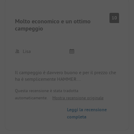
10
Molto economico e un ottimo
campeggio
Lisa
Il campeggio è davvero buono e per il prezzo che
ha è semplicemente HAMMER.
Ci sono stato fino a 5 volte ed è sempre stato
Questa recensione è stata tradotta
fantastico.
automaticamente.
Mostra recensione originale
Si può scegliere dove piantare la tenda sul posto.
Le docce e i servizi igienici sono sempre molto
Leggi la recensione
puliti e ci sono alcune strutture per i bambini. C'è
completa
anche un'area fitness con attrezzature sportive
all'aperto. L'intero campeggio è recintato e
sorvegliato da una guardia anche di notte. La