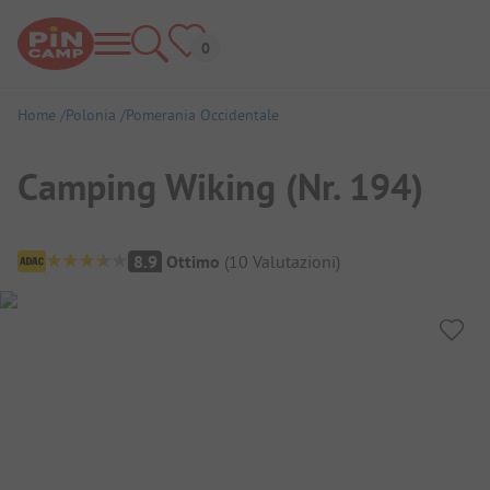
Home
Polonia
Pomerania Occidentale
Camping Wiking (Nr. 194)
Panoramica del campeggio
8.9
Ottimo
(
10
Valutazioni
)