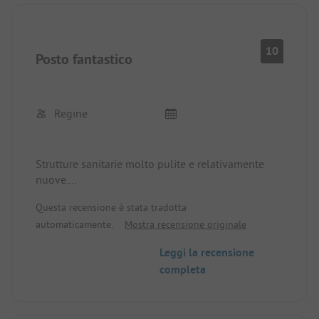
10
Posto fantastico
Regine
Strutture sanitarie molto pulite e relativamente
nuove.
Abbiamo trovato tutto come descritto. La vicinanza
Questa recensione è stata tradotta
alla spiaggia del Mar Baltico ci ha entusiasti.
automaticamente.
Mostra recensione originale
Per noi è stato piacevole essere lì all'inizio della
bassa stagione. Il posto non era più affollato in
Leggi la recensione
quel momento.
completa