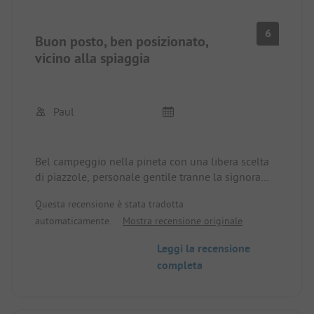
6
Buon posto, ben posizionato,
vicino alla spiaggia
Paul
Bel campeggio nella pineta con una libera scelta
di piazzole, personale gentile tranne la signora
alla reception, anche se non ho potuto stendere la
Questa recensione è stata tradotta
tenda da sole a causa degli alberi, ho dovuto
automaticamente.
Mostra recensione originale
pagare un extra per questo, non è molto, ma per
me è una fregatura, l'ho fatto notare al momento
Leggi la recensione
del pagamento. 79€ pari a 332 PLN per due notti è
completa
abbastanza caro.