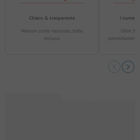
Chiaro & trasparente
I numeri 
Nessun costo nascosto, tutto
Oltre 50
incluso
pernottamenti 