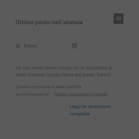
10
Ottimo posto nell'abetaia
Robert
Un sito molto bello situato in un boschetto di
abeti ombrosi. Scelta libera del posto. Servizi
igienici molto puliti e costantemente puliti. Bel
Questa recensione è stata tradotta
ristorante con pasti buoni e a prezzi ragionevoli.
automaticamente.
Mostra recensione originale
Piccolo negozio per le necessità quotidiane in
loco. Il Mar Baltico dista solo 150 metri. Purtroppo
Leggi la recensione
non ci sono servizi igienici in spiaggia. La città è
completa
raggiungibile in pochi minuti a piedi.
Noleggio biciclette in loco e scooter in città. Qui
potrete trascorrere una vacanza davvero piacevole.