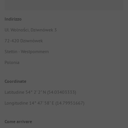
Indirizzo
Ul. Wolności, Dziwnówek 3
72-420 Dziwnówek
Stettin - Westpommern
Polonia
Coordinate
Latitudine 54° 2' 2" N (54.03403333)
Longitudine 14° 47' 58" E (14.79951667)
Come arrivare