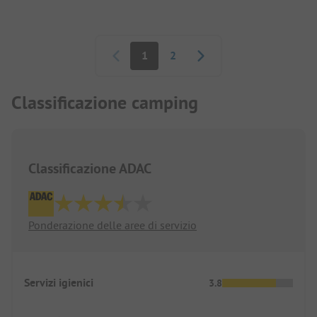
spiaggia è raggiungibile a piedi e dista circa 200
metri.
Paginazione
Non lontano dal campeggio c'è anche una
1
2
passeggiata commerciale con molti ristoranti :)
Per me è sempre il campeggio perfetto per una
vacanza in campeggio super fantastica!
Classificazione camping
Classificazione ADAC
Ponderazione delle aree di servizio
Servizi igienici
3.8