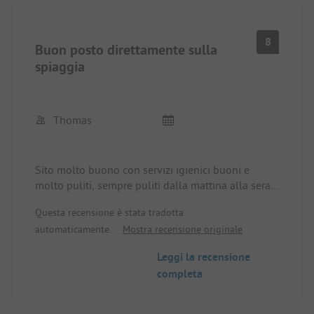
8
Buon posto direttamente sulla
spiaggia
Thomas
Sito molto buono con servizi igienici buoni e
molto puliti, sempre puliti dalla mattina alla sera.
Separato dal mare da uno stretto bosco. Poche
Questa recensione è stata tradotta
piazzole segnalate, ombreggiate da conifere.
automaticamente.
Mostra recensione originale
Leggi la recensione
completa