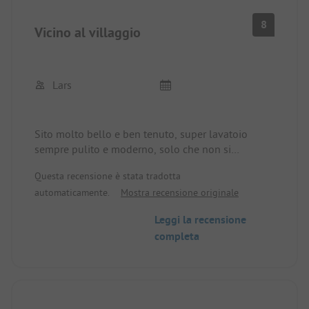
8
Vicino al villaggio
Lars
Sito molto bello e ben tenuto, super lavatoio
sempre pulito e moderno, solo che non si
accettano pagamenti con carta e il tasso di cambio
Questa recensione è stata tradotta
cattivo, c'è un business extra inutile fatto e che il
automaticamente.
Mostra recensione originale
ristorante proprio è già in fase di ricostruzione per
2 anni. Tuttavia, il sito può essere raccomandato
Leggi la recensione
senza riserve per la sua posizione e le strutture.
completa