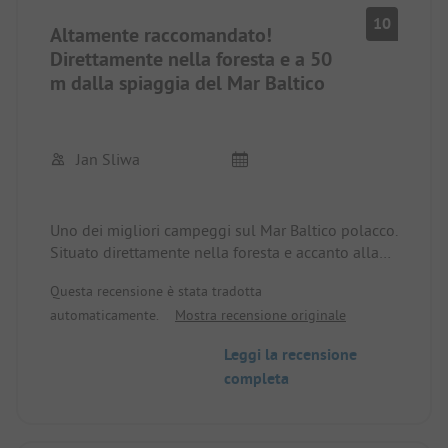
10
Altamente raccomandato!
Direttamente nella foresta e a 50
m dalla spiaggia del Mar Baltico
Jan Sliwa
Uno dei migliori campeggi sul Mar Baltico polacco.
Situato direttamente nella foresta e accanto alla
bellissima e ampia spiaggia di sabbia lunga un
Questa recensione è stata tradotta
chilometro. Quasi disabitato al di fuori della
automaticamente.
Mostra recensione originale
stagione delle vacanze in Polonia. Nel villaggio, a
circa 1-2 km di distanza, ci sono ottime possibilità
Leggi la recensione
di approvvigionamento. Ci piace venirci ancora e
completa
ancora!