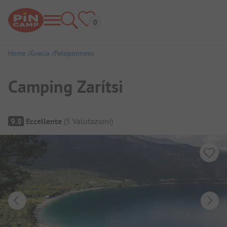
Home
Grecia
Peloponneso
Camping Zarítsi
Panoramica del campeggio
9.8
Eccellente
(
5
Valutazioni
)