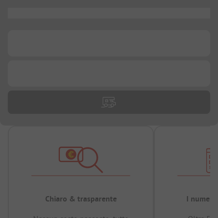
...
...
...
Chiaro & trasparente
I numeri 