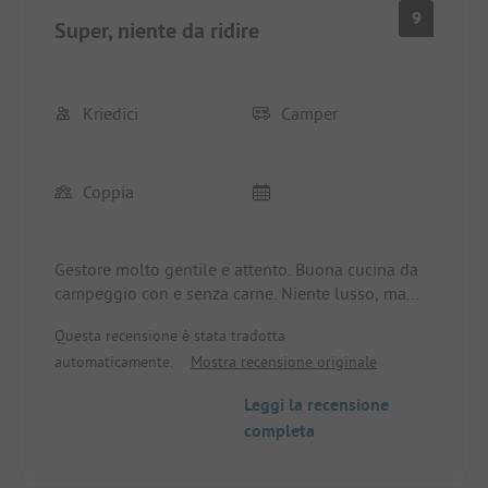
9
Super, niente da ridire
Kriedici
Camper
Coppia
Gestore molto gentile e attento. Buona cucina da
campeggio con e senza carne. Niente lusso, ma
tutto pulito e a posto. Scelta tra piazzole
Questa recensione è stata tradotta
soleggiate e ombreggiate con libera scelta. Nuova
automaticamente.
Mostra recensione originale
taverna accanto. Spiaggia di ciottoli. Qui si può
sostare.
Leggi la recensione
completa