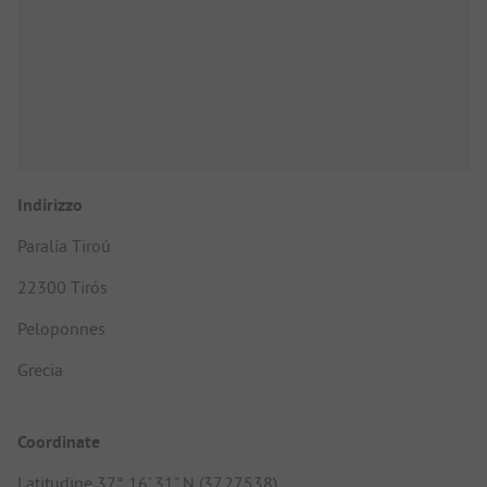
Indirizzo
Paralía Tiroú
22300 Tirós
Peloponnes
Grecia
Coordinate
Latitudine 37° 16' 31" N (37.27538)