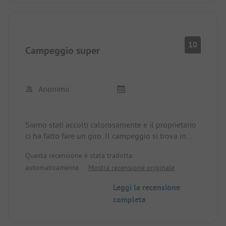
10
Campeggio super
Anonimo
Siamo stati accolti calorosamente e il proprietario
ci ha fatto fare un giro. Il campeggio si trova in
una bellissima baia con spiaggia di ghiaia e
Questa recensione è stata tradotta
accesso diretto al mare. I servizi igienici sono come
automaticamente.
Mostra recensione originale
nuovi e vengono utilizzati tutto il giorno. Non
appena qualcuno fa la doccia o va in bagno,
Leggi la recensione
puliscono subito dopo. Non abbiamo mai
completa
sperimentato un servizio simile in nessun altro
campeggio. Il ristorante è tipicamente greco, si
entra in cucina e ti mostrano cosa c'è per cena