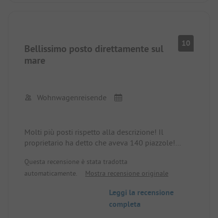
perché meglio non ha seguito.
10
Bellissimo posto direttamente sul
mare
Wohnwagenreisende
Molti più posti rispetto alla descrizione! Il
proprietario ha detto che aveva 140 piazzole!
Abbiamo avuto una grande scelta, strutture pulite,
Questa recensione è stata tradotta
ottimo accesso alla spiaggia!
automaticamente.
Mostra recensione originale
Bel bar e ristorante con esso, abbiamo tutto ciò di
cui abbiamo bisogno!
Leggi la recensione
completa