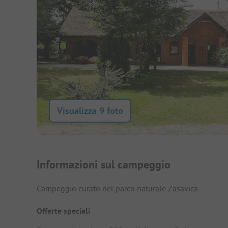
Visualizza 9 foto
Presentazione del campegg
Informazioni sul campeggio
Campeggio curato nel parco naturale Zasavica.
Offerte speciali