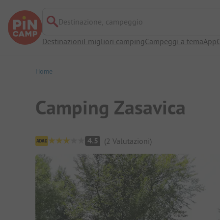
Destinazione, campeggio
Destinazioni
I migliori camping
Campeggi a tema
App
O
Home
Camping Zasavica
Panoramica del campeggio
4.5
(
2
Valutazioni
)