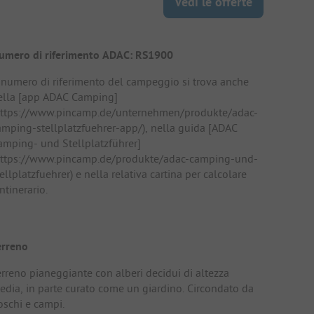
Vedi le offerte
umero di riferimento ADAC: RS1900
l numero di riferimento del campeggio si trova anche
ella [app ADAC Camping]
https://www.pincamp.de/unternehmen/produkte/adac-
amping-stellplatzfuehrer-app/), nella guida [ADAC
amping- und Stellplatzführer]
https://www.pincamp.de/produkte/adac-camping-und-
ellplatzfuehrer) e nella relativa cartina per calcolare
intinerario.
erreno
erreno pianeggiante con alberi decidui di altezza
edia, in parte curato come un giardino. Circondato da
oschi e campi.