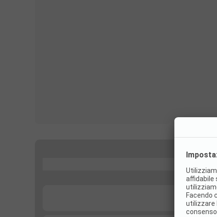
...
...