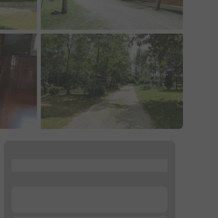
...
...