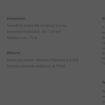
Dimensioni
N
Superficie totale del camping: 0,5 ha
I
Dimensione parcelle: 70 - 110 m²
n
Altezza s.l.m.: 75 m
(
c
C
Dintorni
(
st
Centro più vicino: Sremska Mitrovica (a 6 km)
l'
Fermata trasporto pubblico: (a 9 km)
T
T
m
b