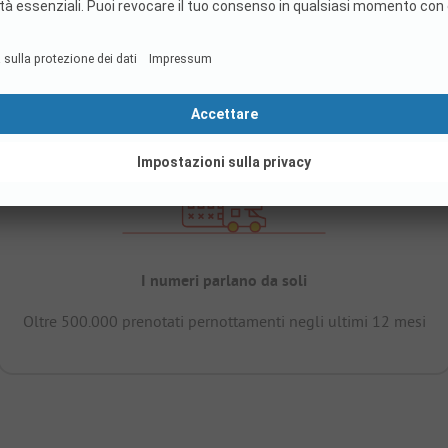
I numeri parlano da soli
Oltre 500.000 prenotati pernottamenti negli ultimi 12 mesi