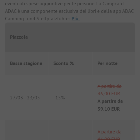
eventuali spese aggiuntive per le persone. La Campcard
ADAC è una componente esclusiva dei libri e della app ADAC
Camping- und Stellplatzführer.
Più.
Piazzola
Bassa stagione
Sconto %
Per notte
A partire da
46,00 EUR
27/03
-
23/05
-
15%
A partire da
39,10 EUR
A partire da
46,00 EUR