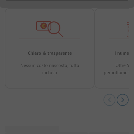
Chiaro & trasparente
I numeri 
Nessun costo nascosto, tutto
Oltre 50
incluso
pernottamenti 