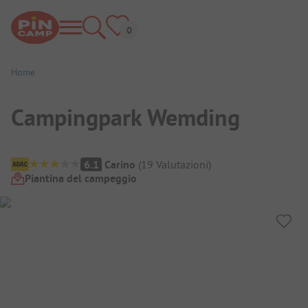
Home
Campingpark Wemding
Panoramica del campeggio
6.1
Carino
(
19
Valutazioni
)
Piantina del campeggio