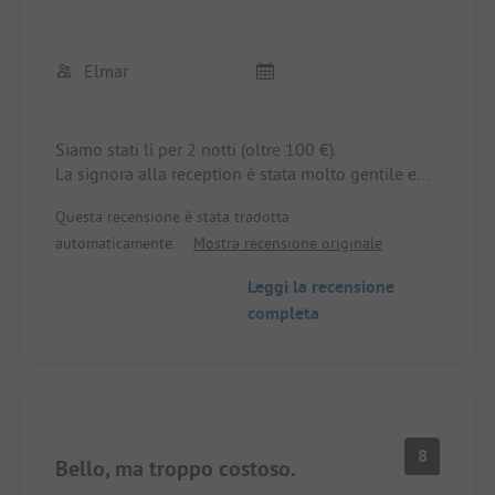
Elmar
Siamo stati lì per 2 notti (oltre 100 €).
La signora alla reception è stata molto gentile e
disponibile.
Questa recensione è stata tradotta
Ristorante chiuso, servizi igienici nel vecchio
automaticamente.
Mostra recensione originale
edificio molto vecchi ma puliti.
Sono disponibili nuovi servizi igienici, ma molto
Leggi la recensione
semplici da installare.
completa
I cani non sono ammessi al lago naturale, anche
se fa caldo. Non è consentito nemmeno
camminare lungo il bordo, anche se questo è il
percorso diretto ai sentieri escursionistici per
Wemding.
Non torneremo più.
8
Bello, ma troppo costoso.
La posizione è molto bella, in campagna. Il sito ha