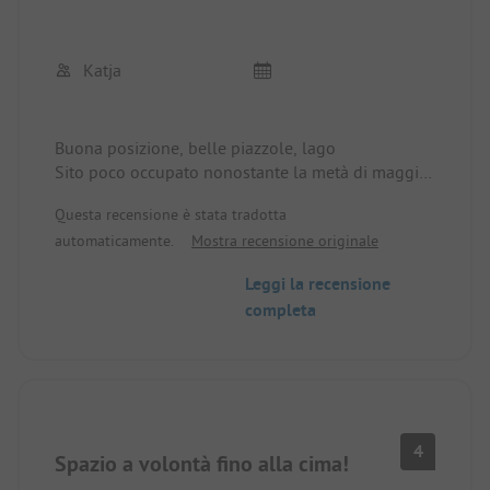
Katja
Buona posizione, belle piazzole, lago
Sito poco occupato nonostante la metà di maggio
Questa recensione è stata tradotta
Sito a terrazze fondamentalmente bello, situato
automaticamente.
Mostra recensione originale
sul lago,
servizi igienici nell'edificio principale vecchi, ma
Leggi la recensione
puliti
completa
nuovo edificio sanitario con un totale di 6 docce,
sembrano molto poche quando il sito è pieno,
servizi di lavaggio misti,
solo servizi igienici separati
Temperatura dell'acqua tiepida, pressione molto
4
diversa (ad es. quando qualcuno è alla toilette),
Spazio a volontà fino alla cima!
acqua calda disponibile solo nella stanza degli