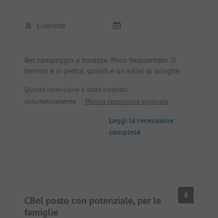
un potenziale
Liselotte
Bel campeggio a terrazze. Poco frequentato. Il
terreno è in pietra, quindi è un killer di aringhe.
Alcuni servizi igienici sono vecchi, ma non ci
Questa recensione è stata tradotta
dispiace perché sono molto puliti. Accesso diretto
automaticamente.
Mostra recensione originale
al lago balneabile. C'è un chiosco, uno scivolo e
un parco giochi per bambini molto bello. Non c'è
Leggi la recensione
ristorazione nel campeggio e l'assortimento di
completa
prodotti nel piccolo negozio è limitato a bevande,
gelati, dolci e sigarette.
Il Wi-Fi è utilizzabile solo in pochi punti.
Nel complesso, troviamo il campeggio troppo
costoso, a meno che non amiate viaggiare in
modo spartano e vogliate stare tra di voi.
6
CBel posto con potenziale, per le
famiglie