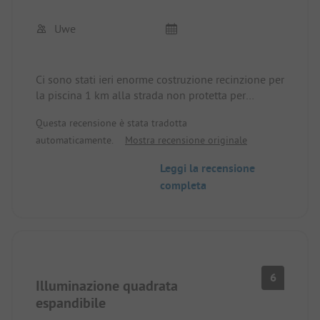
Uwe
Ci sono stati ieri enorme costruzione recinzione per
la piscina 1 km alla strada non protetta per
l'ingresso della piscina ciò che è incluso ristorante
Questa recensione è stata tradotta
già chiuso ristrutturazione urgentemente
automaticamente.
Mostra recensione originale
necessaria e prezzi per esso che tutto era vuoto
secondo il proprietario del campeggio da
Leggi la recensione
presumibilmente Corona semplicemente
completa
aumentato per una notte a stare 49, - € non
corretto mai venire di nuovo
6
Illuminazione quadrata
espandibile