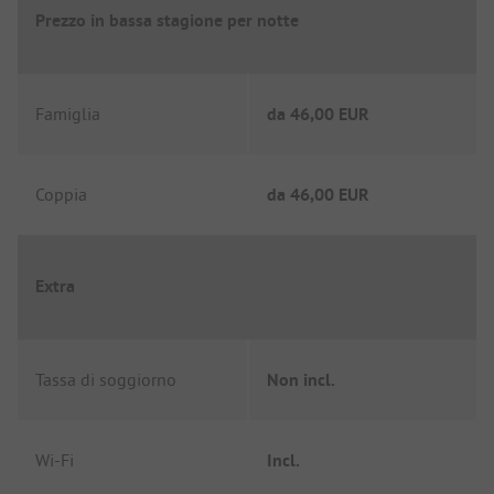
Prezzo in bassa stagione per notte
Famiglia
da
46,00 EUR
Coppia
da
46,00 EUR
Extra
Tassa di soggiorno
Non incl.
Wi-Fi
Incl.