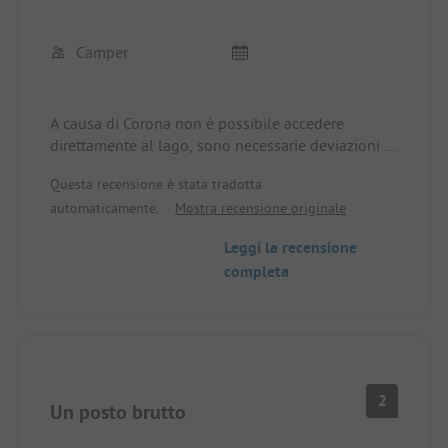
Camper
A causa di Corona non è possibile accedere
direttamente al lago, sono necessarie deviazioni di
circa 1 km. Scarsa illuminazione notturna del sito.
Questa recensione è stata tradotta
Troppo costoso.
automaticamente.
Mostra recensione originale
Leggi la recensione
completa
2
Un posto brutto