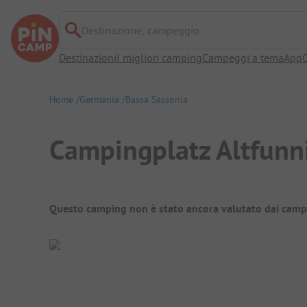
Destinazione, campeggio
Destinazioni
I migliori camping
Campeggi a tema
App
O
Home
Germania
Bassa Sassonia
Campingplatz Altfunni
Panoramica del campeggio
Questo camping non è stato ancora valutato dai camp