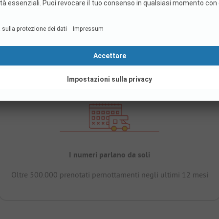
I numeri parlano da soli
Oltre 500.000 prenotati pernottamenti negli ultimi 12 mesi