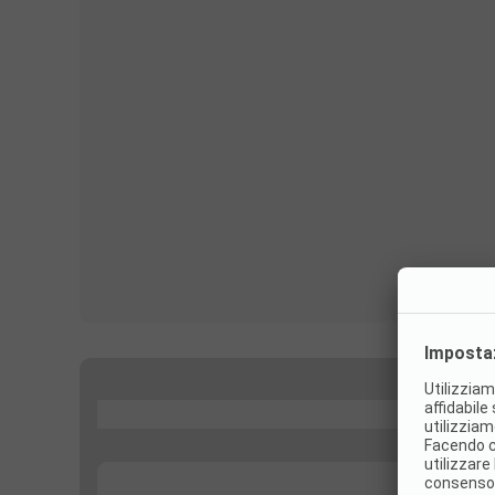
...
...