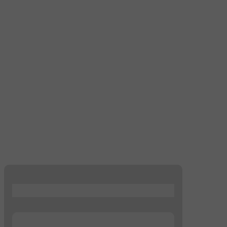
...
...