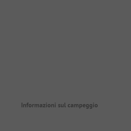
Presentazione del campegg
Informazioni sul campeggio