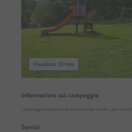
Visualizza 10 foto
Presentazione del campegg
Informazioni sul campeggio
Campeggio semplice in un ambiente rurale - per amanti d
Servizi