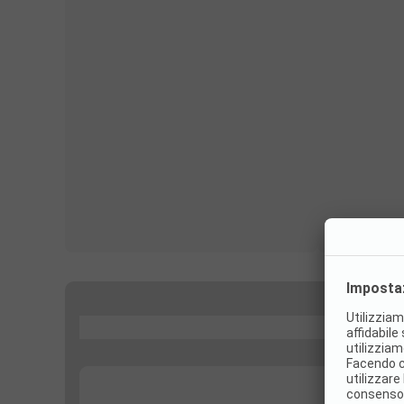
...
...