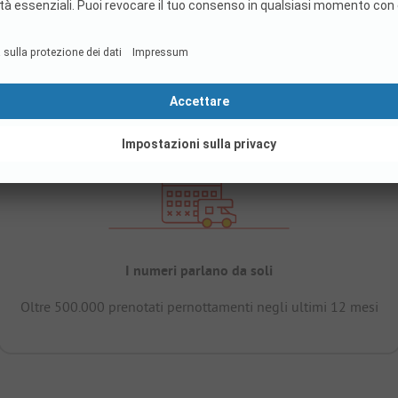
I numeri parlano da soli
Oltre 500.000 prenotati pernottamenti negli ultimi 12 mesi