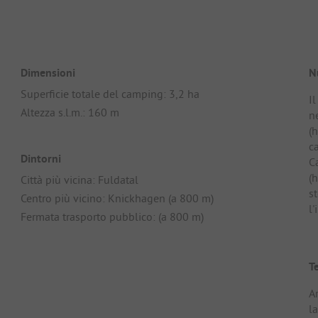
Dimensioni
N
Superficie totale del camping: 3,2 ha
I
Altezza s.l.m.: 160 m
n
(
c
Dintorni
C
(
Città più vicina: Fuldatal
st
Centro più vicino: Knickhagen (a 800 m)
l'
Fermata trasporto pubblico: (a 800 m)
T
Ar
la