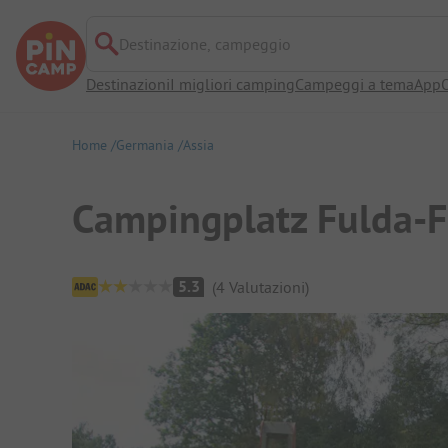
Destinazione, campeggio
Destinazioni
I migliori camping
Campeggi a tema
App
O
Home
Germania
Assia
Campingplatz Fulda-F
Panoramica del campeggio
5.3
(
4
Valutazioni
)