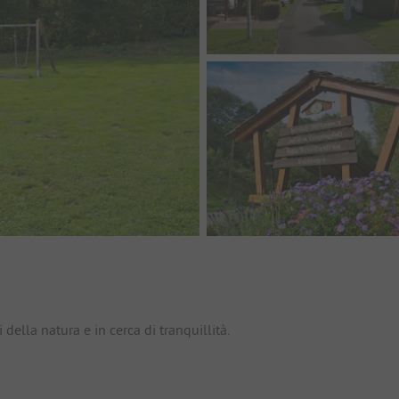
io
ella natura e in cerca di tranquillità.