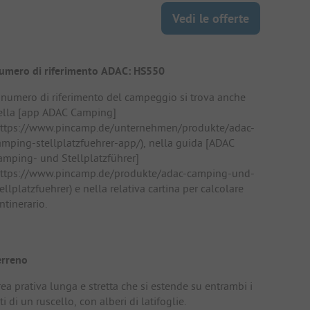
Vedi le offerte
umero di riferimento ADAC: HS550
l numero di riferimento del campeggio si trova anche
ella [app ADAC Camping]
https://www.pincamp.de/unternehmen/produkte/adac-
amping-stellplatzfuehrer-app/), nella guida [ADAC
amping- und Stellplatzführer]
https://www.pincamp.de/produkte/adac-camping-und-
ellplatzfuehrer) e nella relativa cartina per calcolare
intinerario.
erreno
ea prativa lunga e stretta che si estende su entrambi i
ti di un ruscello, con alberi di latifoglie.