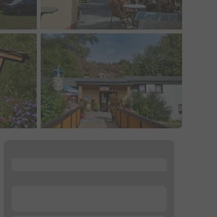
...
...