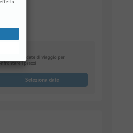
elezionare le date di viaggio per
onfrontare i prezzi
Seleziona date