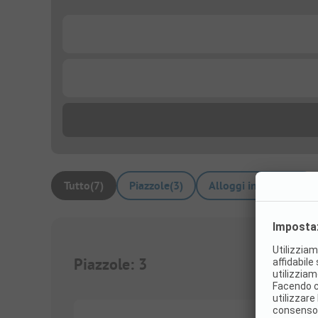
...
...
Tutto
(
7
)
Piazzole
(
3
)
Alloggi in affitto
(
4
)
Piazzole
:
3
1/
3