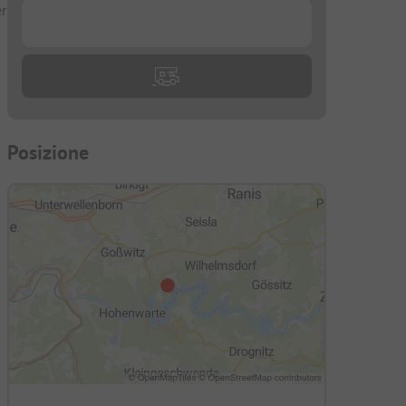
er
...
Posizione