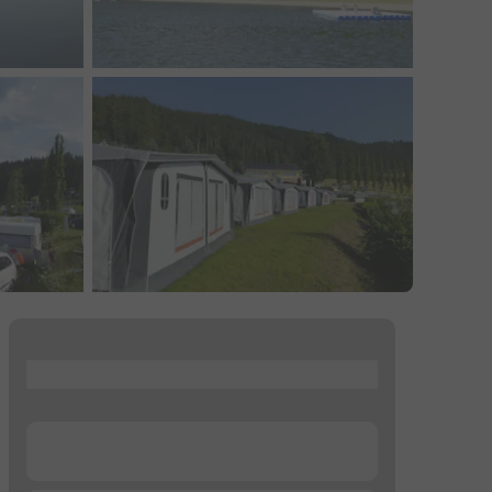
...
...