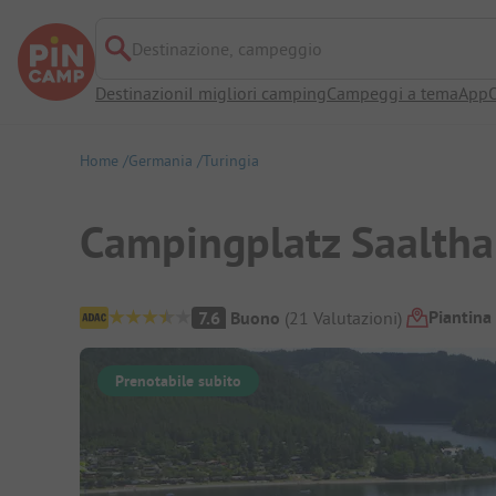
Destinazione, campeggio
Destinazioni
I migliori camping
Campeggi a tema
App
O
Home
Germania
Turingia
Campingplatz Saalthal
Panoramica del campeggio
Piantina
7.6
Buono
(
21
Valutazioni
)
Prenotabile subito