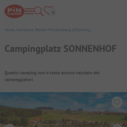
Home
Germania
Baden-Württemberg
Ellenberg
Campingplatz SONNENHOF
Panoramica del campeggio
Questo camping non è stato ancora valutato dai
campeggiatori.