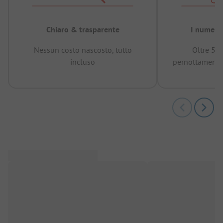
Chiaro & trasparente
I numeri 
Nessun costo nascosto, tutto
Oltre 50
incluso
pernottamenti 