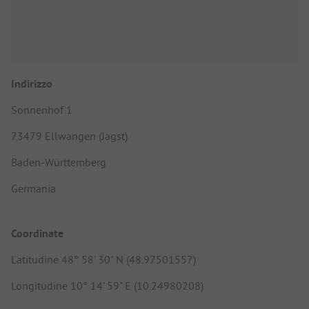
Indirizzo
Sonnenhof 1
73479 Ellwangen (Jagst)
Baden-Württemberg
Germania
Coordinate
Latitudine 48° 58' 30" N (48.97501557)
Longitudine 10° 14' 59" E (10.24980208)