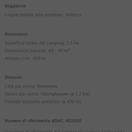
Soggiorno
Lingue parlate alla reception: Tedesco
Dimensioni
Superficie totale del camping: 2,5 ha
Dimensione parcelle: 80 - 90 m²
Altezza s.l.m.: 450 m
Dintorni
Città più vicina: Diemelsee
Centro più vicino: Heringhausen (a 1.2 km)
Fermata trasporto pubblico: (a 400 m)
Numero di riferimento ADAC: HS1000
Il numero di riferimento del campeggio si trova anche nella