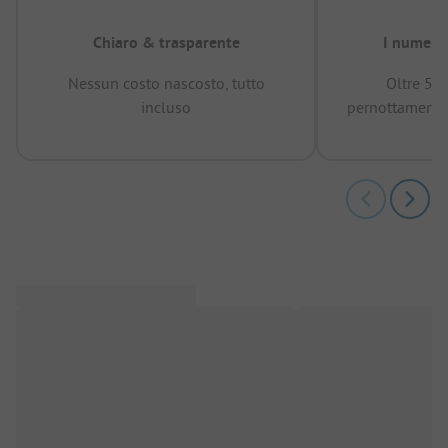
Chiaro & trasparente
I numeri 
Nessun costo nascosto, tutto
Oltre 50
incluso
pernottamenti 