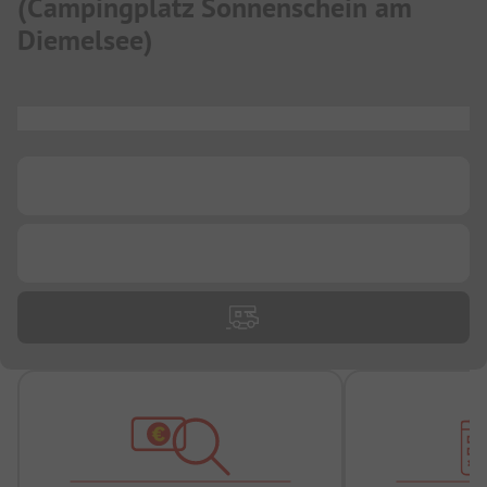
(
Campingplatz Sonnenschein am
Diemelsee
)
...
...
...