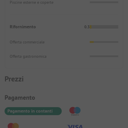
Piscine esterne e coperte
Rifornimento
0.3
Offerta commerciale
Offerta gastronomica
Prezzi
Informazioni sul pagamento
Pagamento
Pagamento in contanti