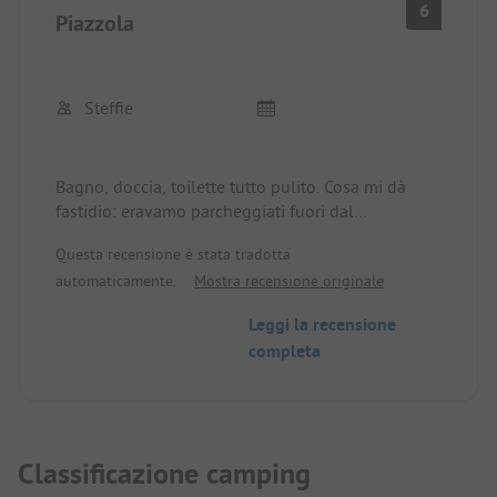
6
Tuttavia, la posizione è ottima, proprio sul lago,
Piazzola
sotto il campeggio, separato da una piccola
strada, c'è una spiaggia per cani e una spiaggia
balneare.
Steffie
Bagno, doccia, toilette tutto pulito. Cosa mi dà
fastidio: eravamo parcheggiati fuori dal
campeggio e comunque hanno pagato per i nostri
Questa recensione è stata tradotta
cani, anche se non sono nemmeno entrati nel
automaticamente.
Mostra recensione originale
campeggio. Trovo che la notte oltre 20 € per una
piazzola fuori dal campeggio sia eccessiva
Leggi la recensione
completa
Classificazione camping