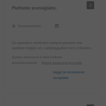
2
Piuttosto sconsigliato.
Sonnenschein
Gli operatori sembrano sempre pensare che
sarebbe meglio se i campeggiatori non ci fossero.
Mi sono sentita molto a disagio e ho sempre avuto
Questa recensione è stata tradotta
la sensazione di non essere la benvenuta.
automaticamente.
Mostra recensione originale
I miei figli avevano persino paura di girare da soli
per il campeggio perché potevano incontrare "la
Leggi la recensione
donna".
completa
Per quanto riguarda la piazzola, tutto era un po'
datato, i servizi igienici erano vecchi ma puliti.
Purtroppo non c'era quasi nessuna illuminazione
sui sentieri.