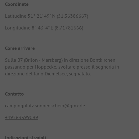
Coordinate
Latitudine 51° 21' 49" N (51.36386667)
Longitudine 8° 43' 4" E (8.71781666)
Come arrivare
Sulla B7 (Brilon - Marsberg) in direzione Bontkirchen
passando per Hoppecke, svoltare presso il segheria in
direzione del lago Diemelsee, segnalato.
Contatto
campingplatz.sonnenschein@gmx.de
+49563399099
Indicazioni stradali