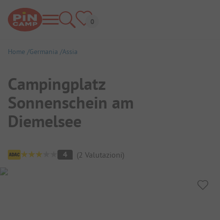
Home
Germania
Assia
Campingplatz
Sonnenschein am
Diemelsee
Panoramica del campeggio
4
(
2
Valutazioni
)