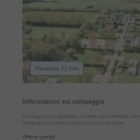
Visualizza 31 foto
Presentazione del campegg
Informazioni sul campeggio
Un luogo un po' appartato, lontano dal trambusto, tranq
famiglie con bambini piccoli o nonni con nipoti.
Offerte speciali