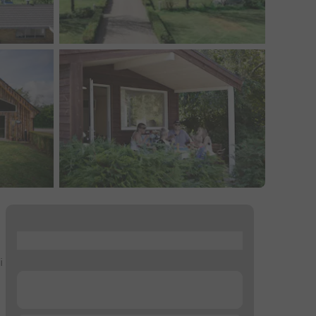
...
i
...