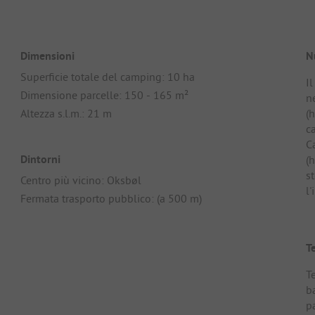
Dimensioni
N
Superficie totale del camping: 10 ha
I
Dimensione parcelle: 150 - 165 m²
n
Altezza s.l.m.: 21 m
(
c
C
Dintorni
(
st
Centro più vicino: Oksbøl
l'
Fermata trasporto pubblico: (a 500 m)
T
T
ba
pa