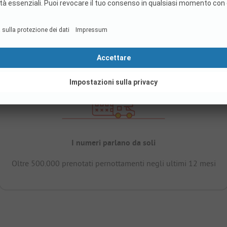
I numeri parlano da soli
Oltre 500.000 prenotati pernottamenti negli ultimi 12 mesi