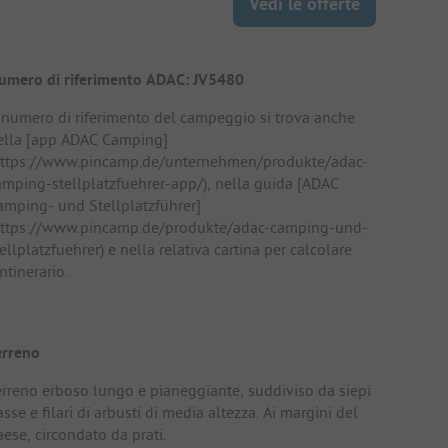
Vedi le offerte
umero di riferimento ADAC: JV5480
l numero di riferimento del campeggio si trova anche
ella [app ADAC Camping]
https://www.pincamp.de/unternehmen/produkte/adac-
amping-stellplatzfuehrer-app/), nella guida [ADAC
amping- und Stellplatzführer]
https://www.pincamp.de/produkte/adac-camping-und-
ellplatzfuehrer) e nella relativa cartina per calcolare
intinerario.
erreno
erreno erboso lungo e pianeggiante, suddiviso da siepi
sse e filari di arbusti di media altezza. Ai margini del
ese, circondato da prati.