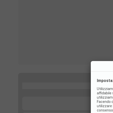
...
...