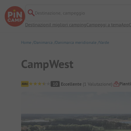
Destinazione, campeggio
Destinazioni
I migliori camping
Campeggi a tema
App
O
Home
Danimarca
Danimarca meridionale
Varde
CampWest
Panoramica del campeggio
Piant
10
Eccellente
(
1
Valutazione
)