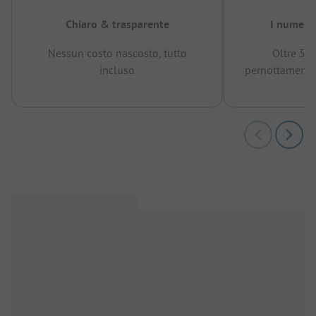
Chiaro & trasparente
I numeri 
Nessun costo nascosto, tutto
Oltre 50
incluso
pernottamenti 