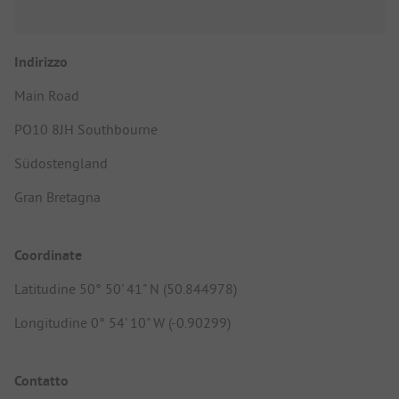
Indirizzo
Main Road
PO10 8JH Southbourne
Südostengland
Gran Bretagna
Coordinate
Latitudine 50° 50' 41" N (50.844978)
Longitudine 0° 54' 10" W (-0.90299)
Contatto