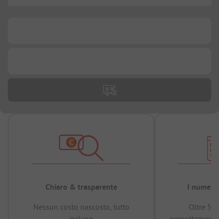
...
...
...
Chiaro & trasparente
I numeri 
Nessun costo nascosto, tutto
Oltre 50
incluso
pernottamenti 