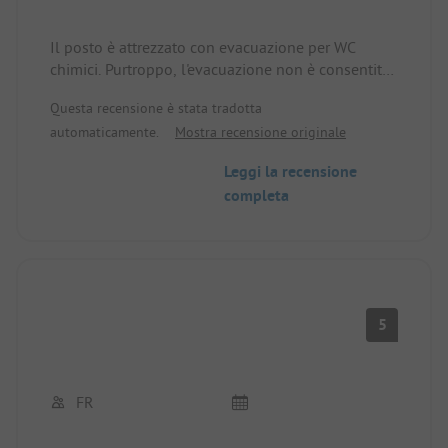
Il posto è attrezzato con evacuazione per WC
chimici. Purtroppo, l'evacuazione non è consentita
ai "di passaggio", nemmeno a pagamento. Non è
Questa recensione è stata tradotta
solo scortese, ma anche antisociale. Peccato!
automaticamente.
Mostra recensione originale
Leggi la recensione
completa
5
FR