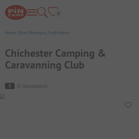
Home
Gran Bretagna
Inghilterra
Chichester Camping &
Caravanning Club
Panoramica del campeggio
5
(
2
Valutazioni
)