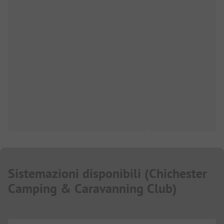
Sistemazioni disponibili
(
Chichester
Camping & Caravanning Club
)