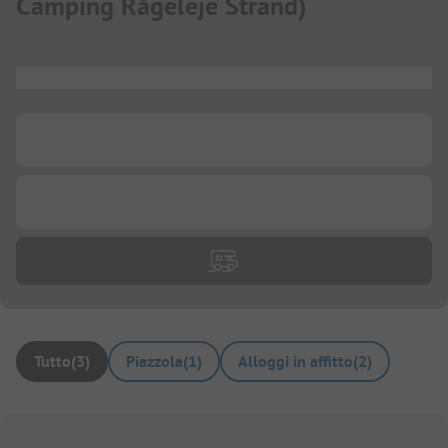
Camping Rågeleje Strand
)
...
...
...
Tutto
(
3
)
Piazzola
(
1
)
Alloggi in affitto
(
2
)