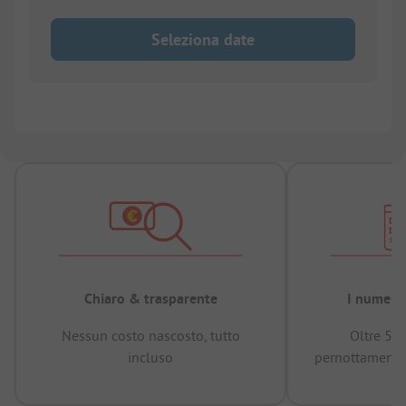
Seleziona date
Chiaro & trasparente
I numeri 
Nessun costo nascosto, tutto
Oltre 50
incluso
pernottamenti 