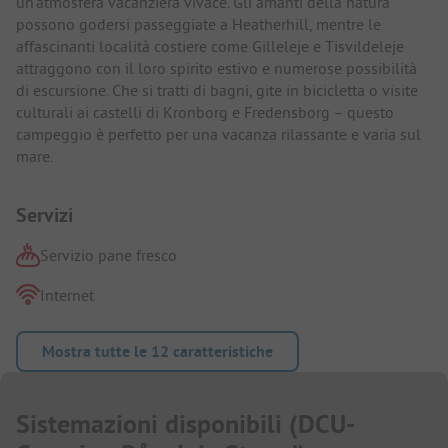
un’atmosfera vacanziera vivace. Gli amanti della natura
possono godersi passeggiate a Heatherhill, mentre le
affascinanti località costiere come Gilleleje e Tisvildeleje
attraggono con il loro spirito estivo e numerose possibilità
di escursione. Che si tratti di bagni, gite in bicicletta o visite
culturali ai castelli di Kronborg e Fredensborg – questo
campeggio è perfetto per una vacanza rilassante e varia sul
mare.
Servizi
Servizio pane fresco
Internet
Mostra tutte le 12 caratteristiche
Sistemazioni disponibili
(
DCU-