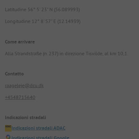
Latitudine 56° 5' 23" N (56.089993)
Longitudine 12° 8' 57" E (12.14939)
Come arrivare
Alla Strandstraße (n. 237) in direzione Tisvilde, al km 10,1.
Contatto
raageleje@dcu.dk
+4548715640
Indicazioni stradali
Indicazioni stradali ADAC
Indicazioni stradali Google