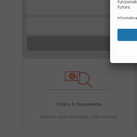
...
...
Chiaro & trasparente
Nessun costo nascosto, tutto incluso