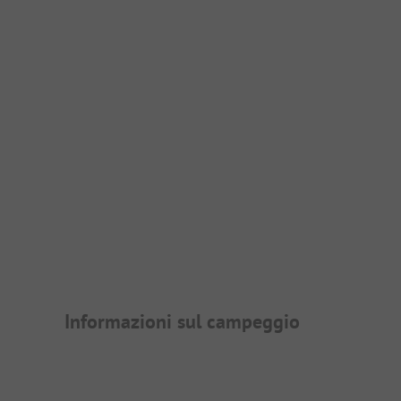
Presentazione del campegg
Informazioni sul campeggio