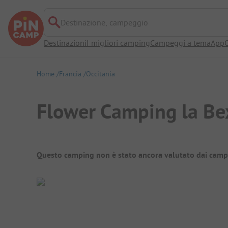
Destinazione, campeggio
Destinazioni
I migliori camping
Campeggi a tema
App
O
Home
Francia
Occitania
Flower Camping la Be
Panoramica del campeggio
Questo camping non è stato ancora valutato dai camp