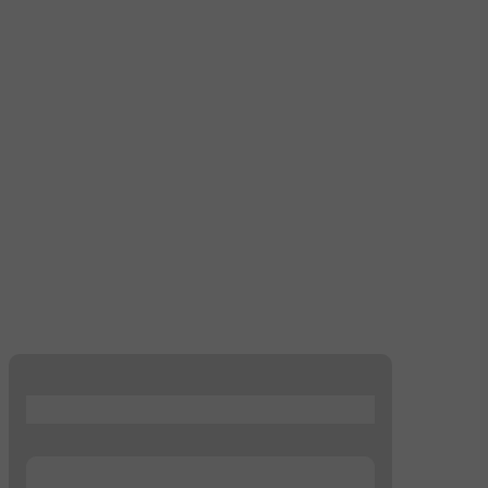
...
...