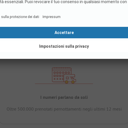
I numeri parlano da soli
Oltre 500.000 prenotati pernottamenti negli ultimi 12 mesi