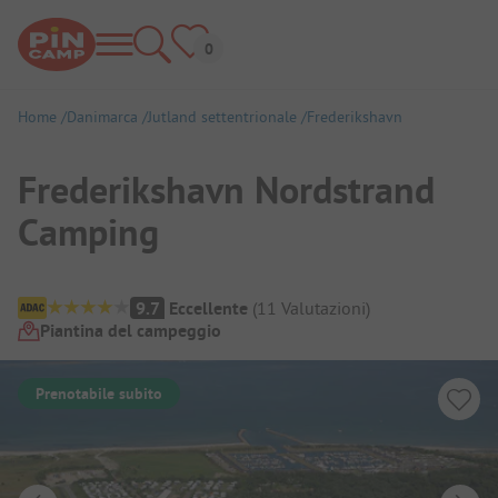
Home
Danimarca
Jutland settentrionale
Frederikshavn
Frederikshavn Nordstrand
Camping
Panoramica del campeggio
9.7
Eccellente
(
11
Valutazioni
)
Piantina del campeggio
Prenotabile subito