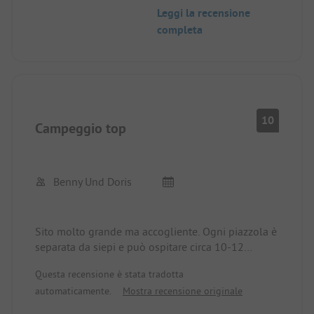
Leggi la recensione
completa
10
Campeggio top
Benny Und Doris
Sito molto grande ma accogliente. Ogni piazzola è
separata da siepi e può ospitare circa 10-12
camper.
Questa recensione è stata tradotta
I servizi igienici sono davvero sensazionalmente
automaticamente.
Mostra recensione originale
grandi, puliti e ben tenuti.
Siamo stati accolti alla reception in tedesco e ci