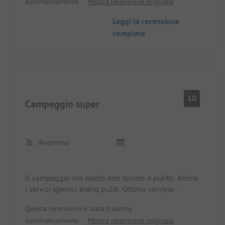
automaticamente.
Mostra recensione originale
ordinato. Piazzole separate da siepi. Adatto ai
bambini, parco giochi, minigolf, spiaggia .....
Leggi la recensione
Negozi a circa 400 m di distanza.
completa
10
Campeggio super
Anonimo
Il campeggio era molto ben tenuto e pulito. Anche
i servizi igienici erano puliti. Ottimo servizio:
all'arrivo ci è stato chiesto se volevamo usufruire
Questa recensione è stata tradotta
della tariffa senior. Anche la piazzola era più
automaticamente.
Mostra recensione originale
grande del previsto. Torneremo volentieri.