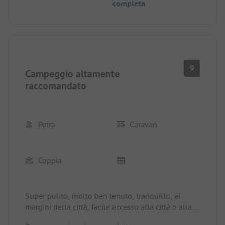
completa
9
Campeggio altamente
raccomandato
Petra
Caravan
Coppia
Super pulito, molto ben tenuto, tranquillo, ai
margini della città, facile accesso alla città o alla
spiaggia, attività per bambini in loco, piscina