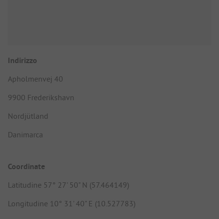
Indirizzo
Apholmenvej 40
9900 Frederikshavn
Nordjütland
Danimarca
Coordinate
Latitudine 57° 27' 50" N (57.464149)
Longitudine 10° 31' 40" E (10.527783)