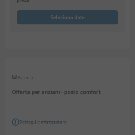
prezzi
Seleziona date
1/
14
Piazzola
Offerta per anziani - posto comfort
Dettagli e attrezzature