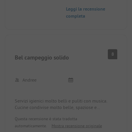
Leggi la recensione
completa
8
Bel campeggio solido
Andree
Servizi igienici molto belli e puliti con musica.
Cucine condivise molto belle, spaziose e
tecnicamente molto ben attrezzate. Personale
Questa recensione è stata tradotta
gentile e flessibile.
automaticamente.
Mostra recensione originale