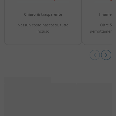
Chiaro & trasparente
I numeri 
Nessun costo nascosto, tutto
Oltre 50
incluso
pernottamenti 