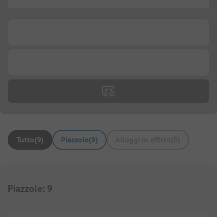
...
...
...
Tutto
(
9
)
Piazzole
(
9
)
Alloggi in affitto
(
0
)
Piazzole
:
9
1/
14