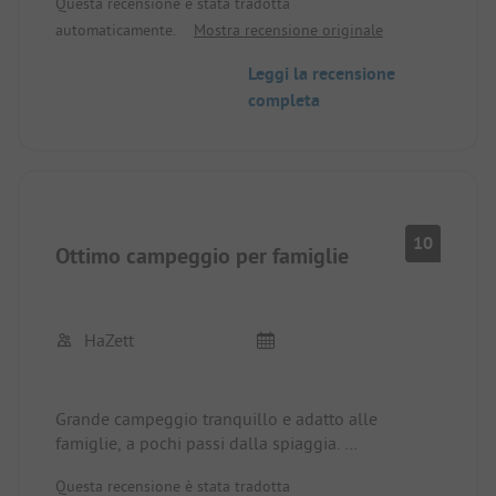
Questa recensione è stata tradotta
coperta, cani benvenuti
automaticamente.
Mostra recensione originale
Leggi la recensione
completa
10
Ottimo campeggio per famiglie
HaZett
Grande campeggio tranquillo e adatto alle
famiglie, a pochi passi dalla spiaggia.
Ottimi servizi, strutture pulite.
Questa recensione è stata tradotta