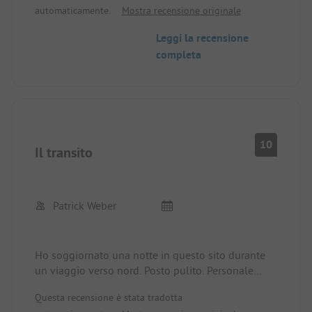
automaticamente.
Mostra recensione originale
Leggi la recensione
completa
10
Il transito
Patrick Weber
Ho soggiornato una notte in questo sito durante
un viaggio verso nord. Posto pulito. Personale
cordiale. Accoglienza e spiegazioni in tedesco. Il
Questa recensione è stata tradotta
sito è molto grande ma strutturato in modo