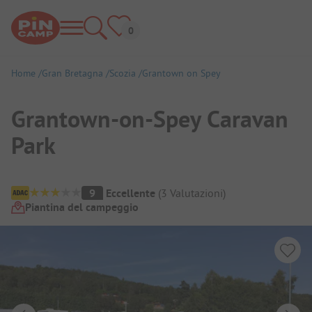
Home
Gran Bretagna
Scozia
Grantown on Spey
Grantown-on-Spey Caravan
Park
Panoramica del campeggio
9
Eccellente
(
3
Valutazioni
)
Piantina del campeggio