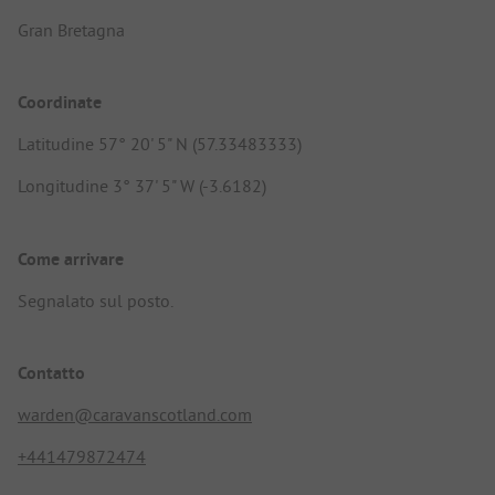
Gran Bretagna
Coordinate
Latitudine 57° 20' 5" N (57.33483333)
Longitudine 3° 37' 5" W (-3.6182)
Come arrivare
Segnalato sul posto.
Contatto
warden@caravanscotland.com
+441479872474