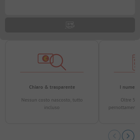
...
Chiaro & trasparente
I numeri 
Nessun costo nascosto, tutto
Oltre 50
incluso
pernottamenti 