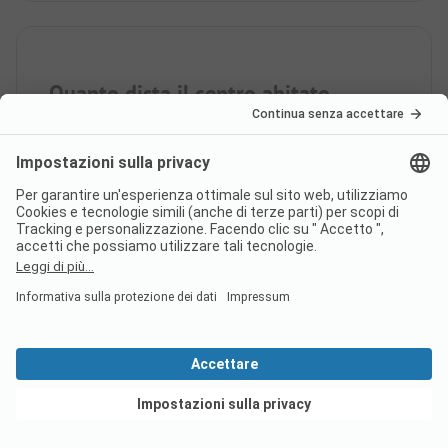
Quanto dista il centro abitato
più vicino al campeggio
Grantown-on-Spey Caravan
Park?
Il campeggio Grantown-on-
Spey Caravan Park ha una
stazione di carico e scarico
completa?
Vedi offerte