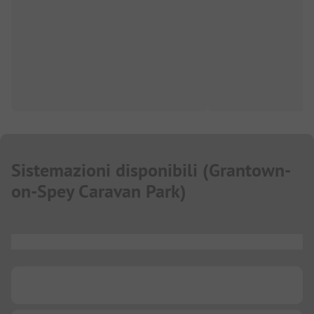
Sistemazioni disponibili
(
Grantown-
on-Spey Caravan Park
)
...
...