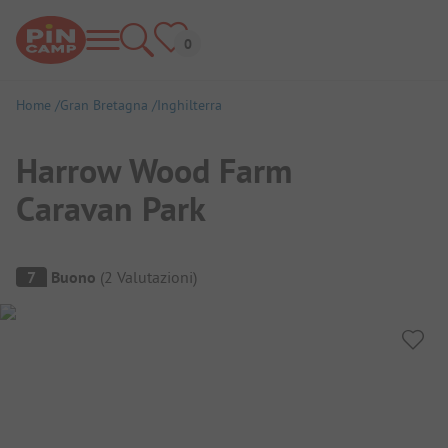
Home
Gran Bretagna
Inghilterra
Harrow Wood Farm
Caravan Park
Panoramica del campeggio
7
Buono
(
2
Valutazioni
)