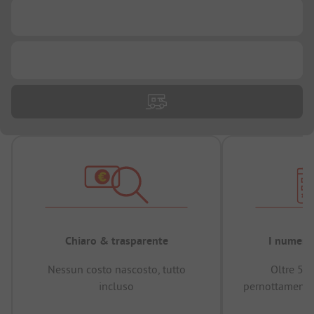
...
...
Chiaro & trasparente
I numeri 
Nessun costo nascosto, tutto
Oltre 50
incluso
pernottamenti 