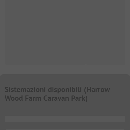
Sistemazioni disponibili
(
Harrow
Wood Farm Caravan Park
)
...