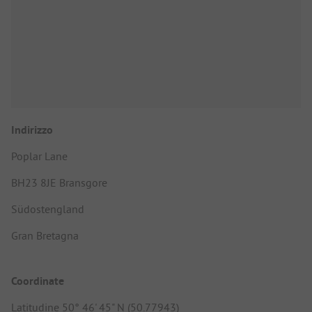
Indirizzo
Poplar Lane
BH23 8JE Bransgore
Südostengland
Gran Bretagna
Coordinate
Latitudine 50° 46' 45" N (50.77943)