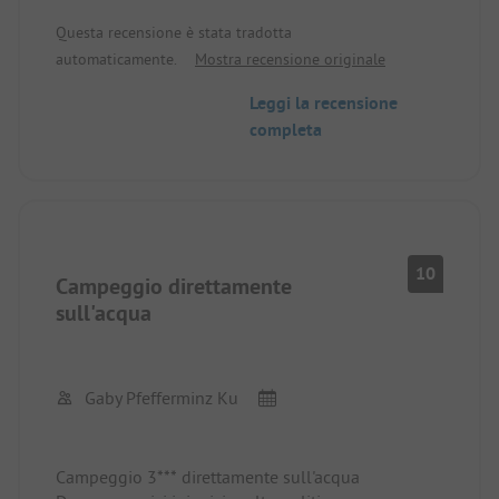
Lavatrice/asciugatrice completamente marce.
Questa recensione è stata tradotta
L'unica cosa bella è la spiaggia e il mare.
automaticamente.
Mostra recensione originale
Leggi la recensione
completa
10
Campeggio direttamente
sull'acqua
Gaby Pfefferminz Ku
Campeggio 3*** direttamente sull'acqua