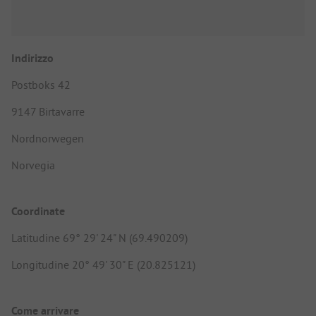
Indirizzo
Postboks 42
9147 Birtavarre
Nordnorwegen
Norvegia
Coordinate
Latitudine 69° 29' 24" N (69.490209)
Longitudine 20° 49' 30" E (20.825121)
Come arrivare