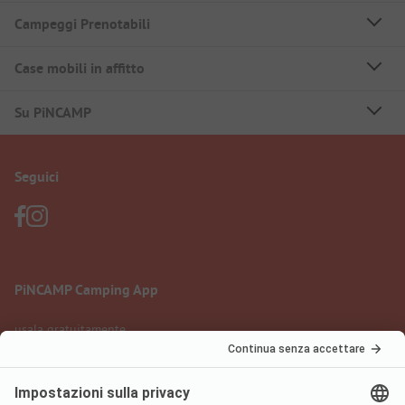
Campeggi Prenotabili
Case mobili in affitto
Su PiNCAMP
Seguici
PiNCAMP Camping App
usala gratuitamente