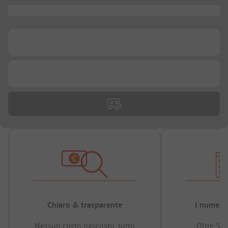
...
...
...
Chiaro & trasparente
I numeri 
Nessun costo nascosto, tutto
Oltre 50