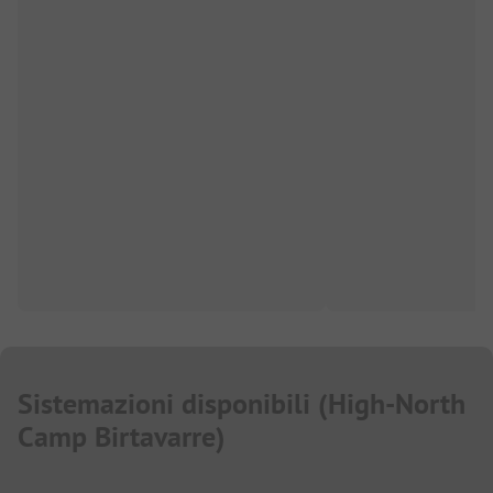
Sistemazioni disponibili
(
High-North
Camp Birtavarre
)