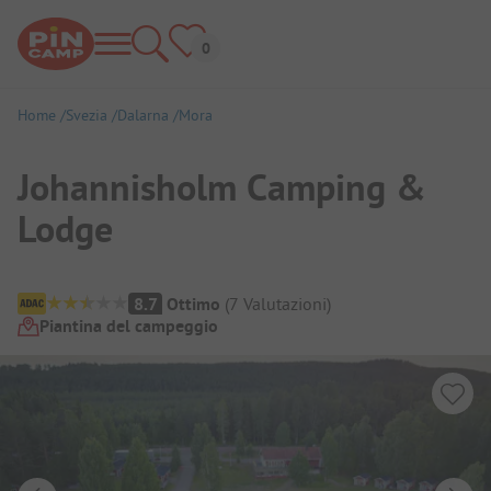
Home
Svezia
Dalarna
Mora
Johannisholm Camping &
Lodge
Panoramica del campeggio
8.7
Ottimo
(
7
Valutazioni
)
Piantina del campeggio