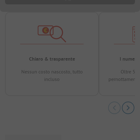
Chiaro & trasparente
I numeri 
Nessun costo nascosto, tutto
Oltre 50
incluso
pernottamenti 