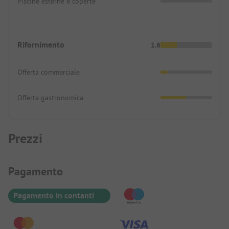
Piscine esterne e coperte
Rifornimento
1.6
Offerta commerciale
Offerta gastronomica
Prezzi
Informazioni sul pagamento
Pagamento
Pagamento in contanti