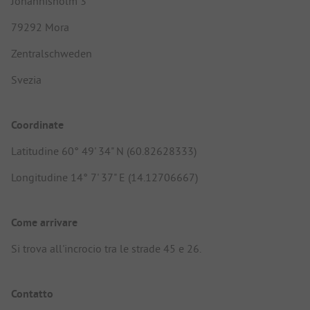
Johannisholm 3
79292 Mora
Zentralschweden
Svezia
Coordinate
Latitudine 60° 49' 34" N (60.82628333)
Longitudine 14° 7' 37" E (14.12706667)
Come arrivare
Si trova all'incrocio tra le strade 45 e 26.
Contatto