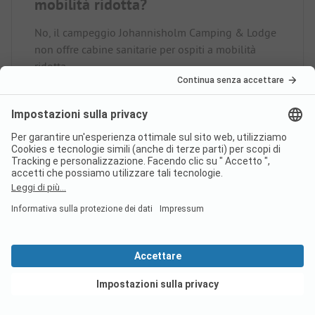
mobilità ridotta?
No, il campeggio Johannisholm Camping & Lodge
non offre cabine sanitarie per ospiti a mobilità
ridotta.
C'è la connessione internet nel
campeggio Johannisholm
Camping & Lodge?
Vedi offerte
Il campeggio Johannisholm