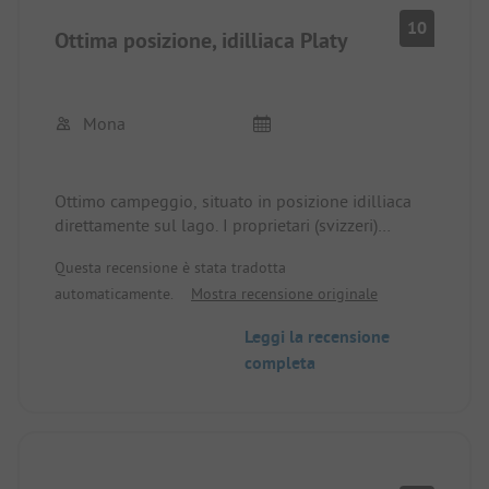
10
Ottima posizione, idilliaca Platy
Mona
Ottimo campeggio, situato in posizione idilliaca
direttamente sul lago. I proprietari (svizzeri)
parlano tedesco, il personale parla inglese.
Questa recensione è stata tradotta
Ottima pesca, noleggio di motoscafi e canoe.
automaticamente.
Mostra recensione originale
(Acquistare la licenza di pesca direttamente in
loco).
Leggi la recensione
L'intero sito è super pulito, le docce sono vecchie
completa
ma assolutamente adeguate.
Torneremo, grazie!