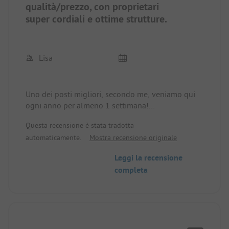
non disturba il sonno.
qualità/prezzo, con proprietari
super cordiali e ottime strutture.
Smaltimento dei bagni chimici 👍🏼
Lisa
Uno dei posti migliori, secondo me, veniamo qui
ogni anno per almeno 1 settimana!
Cani e bambini sono i benvenuti! A parte
Questa recensione è stata tradotta
un'altalena, non c'è un parco giochi, ma un'area
automaticamente.
Mostra recensione originale
super grande dove si può godere della natura e
giocare con i bambini.
Leggi la recensione
Ci sono sentieri per passeggiate e possibilità di
completa
andare in bicicletta.
Il ristorante, aperto 7 giorni su 7 (in alta stagione),
offre un'ottima cucina. E il successo assoluto:
ordinate i panini per la colazione!
La piccola spiaggia di sabbia invita a nuotare e, se