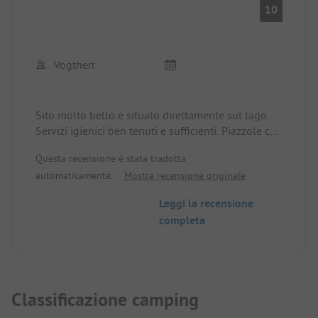
10
Vogtherr
Sito molto bello e situato direttamente sul lago.
Servizi igienici ben tenuti e sufficienti. Piazzole con
molto spazio e una buona vista. Personale
Questa recensione è stata tradotta
cordiale, tutte le richieste vengono risolte.
automaticamente.
Mostra recensione originale
L'inglese e il tedesco sono parlati correntemente.
Raramente ho campeggiato così bene?
Leggi la recensione
completa
Classificazione camping