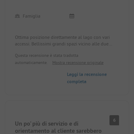
Famiglia
Ottima posizione direttamente al lago con vari
accessi. Bellissimi grandi spazi vicino alle due
strutture sanitarie su un prato. Ma anche splendidi
Questa recensione è stata tradotta
posti isolati e spaziosi nel bosco. Entrambi sono
automaticamente.
Mostra recensione originale
direttamente sulla riva.
Leggi la recensione
I bagni sono un po' datati, ma funzionali e puliti.
completa
La superstrada è un piccolo inconveniente, ma è
sopportabile e non ci ha impedito di dormire.
L'uso e il pagamento di barche e lavatrici avviene
sulla base della fiducia, il che abbiamo trovato
molto piacevole. Fondamentalmente, qui sembra
6
tutto semplice, così come la scelta del posto e il
Un po' più di servizio e di
posizionamento su di esso.
orientamento al cliente sarebbero