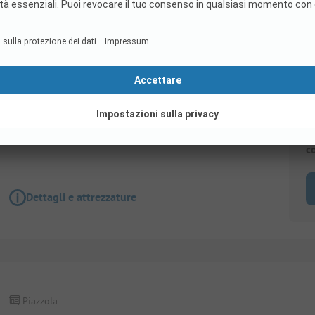
Piazzola
Piazzola Basic + camper
Wi-Fi
Accessibile ai disabili
S
c
Dettagli e attrezzature
Piazzola