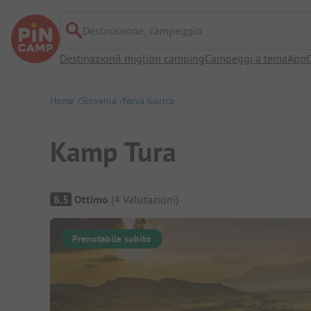
Destinazione, campeggio
Destinazioni
I migliori camping
Campeggi a tema
App
O
Home
Slovenia
Nova Gorica
Kamp Tura
Panoramica del campeggio
8.5
Ottimo
(
4
Valutazioni
)
Prenotabile subito