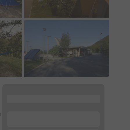
...
r
...