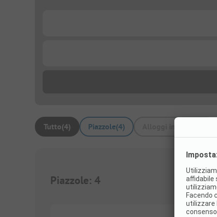
...
...
Tutto
(
4
)
Piazzole
(
4
)
Alloggi in affitto
(
0
)
Piazzole
:
4
1/
5