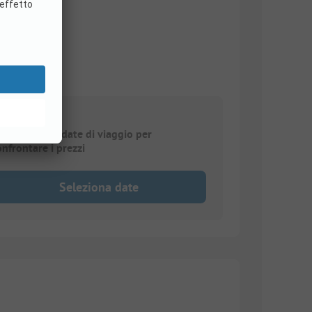
elezionare le date di viaggio per
onfrontare i prezzi
Seleziona date