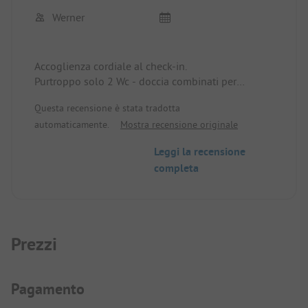
Werner
Accoglienza cordiale al check-in.
Purtroppo solo 2 Wc - doccia combinati per
signore e signori aperti Nonostante la bassa
Questa recensione è stata tradotta
occupazione per me troppo poco.Pertanto solo 3
automaticamente.
Mostra recensione originale
stelle.
Leggi la recensione
completa
Prezzi
Informazioni sul pagamento
Pagamento