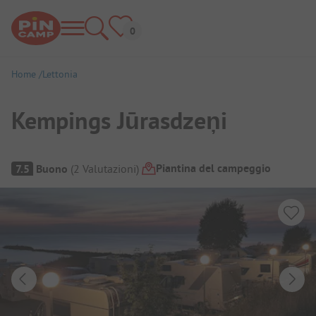
Home
Lettonia
Kempings Jūrasdzeņi
Panoramica del campeggio
Piantina del campeggio
7.5
Buono
(
2
Valutazioni
)