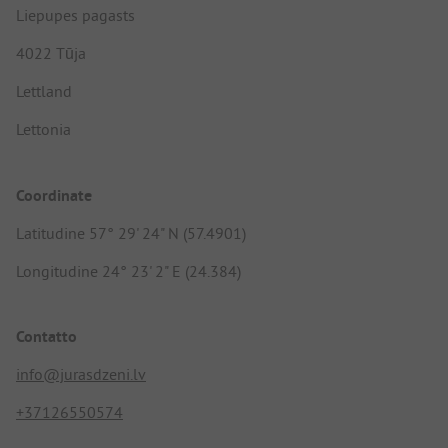
Liepupes pagasts
4022 Tūja
Lettland
Lettonia
Coordinate
Latitudine 57° 29' 24" N (57.4901)
Longitudine 24° 23' 2" E (24.384)
Contatto
info@jurasdzeni.lv
+37126550574