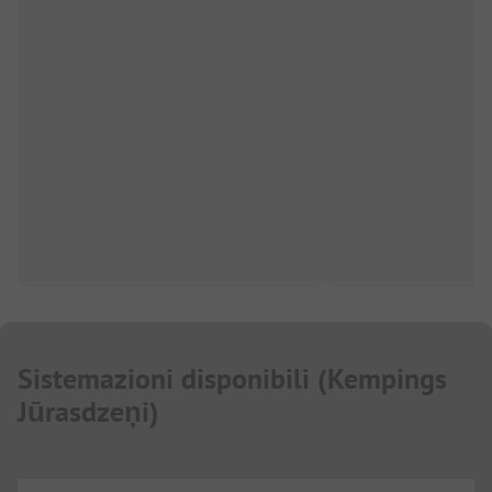
Sistemazioni disponibili
(
Kempings
Jūrasdzeņi
)
...