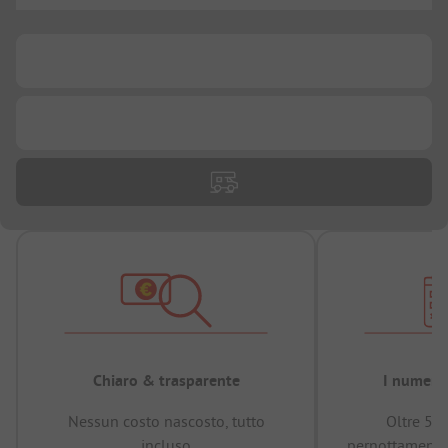
...
...
Chiaro & trasparente
I numeri 
Nessun costo nascosto, tutto
Oltre 50
incluso
pernottamenti 