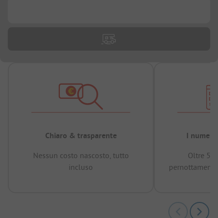
...
Chiaro & trasparente
I numeri 
Nessun costo nascosto, tutto
Oltre 50
incluso
pernottamenti 