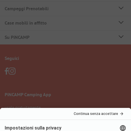
Campeggi Prenotabili
Case mobili in affitto
Su PiNCAMP
Seguici
PiNCAMP Camping App
usala gratuitamente