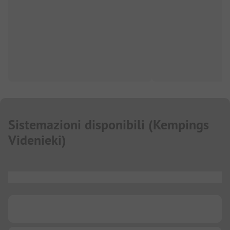
Sistemazioni disponibili
(
Kempings
Videnieki
)
...
...