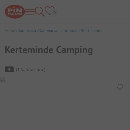
Home
Danimarca
Danimarca meridionale
Kerteminde
Kerteminde Camping
Panoramica del campeggio
4
(
1
Valutazione
)