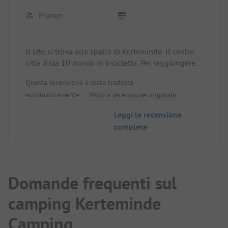
Marion
Il sito si trova alle spalle di Kerteminde. Il centro
città dista 10 minuti in bicicletta. Per raggiungere
la spiaggia bisogna attraversare una strada
Questa recensione è stata tradotta
principale e la spiaggia stessa non è molto bella.
automaticamente.
Mostra recensione originale
Leggi la recensione
completa
Domande frequenti sul
camping Kerteminde
Camping