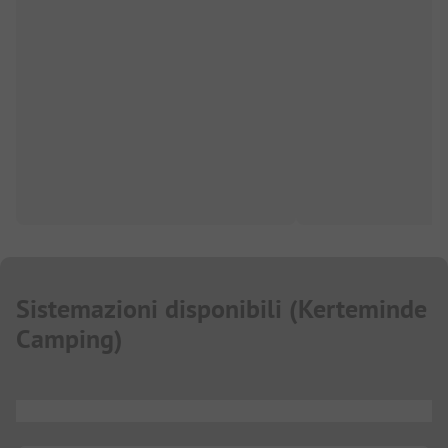
Sistemazioni disponibili
(
Kerteminde
Camping
)
...