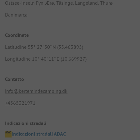
Ostsee-Inseln Fyn, Ærø, Tåsinge, Langeland, Thurø
Danimarca
Coordinate
Latitudine 55° 27' 50" N (55.463895)
Longitudine 10° 40' 11" E (10.669927)
Contatto
info@kertemindecamping.dk
+4565321971
Indicazioni stradali
Indicazioni stradali ADAC