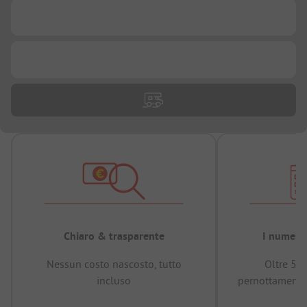
...
...
Chiaro & trasparente
I numeri 
Nessun costo nascosto, tutto
Oltre 50
incluso
pernottamenti 