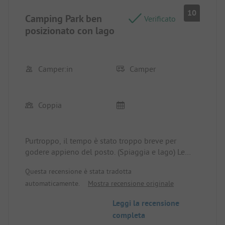
10
Camping Park ben
Verificato
posizionato con lago
Camper:in
Camper
Coppia
Purtroppo, il tempo è stato troppo breve per
godere appieno del posto. (Spiaggia e lago) Le
strutture sanitarie erano sempre in uno stato
Questa recensione è stata tradotta
pulito. A parte questo, lo consiglio vivamente per
automaticamente.
Mostra recensione originale
le famiglie con bambini. Inoltre, si può facilmente
andare in bicicletta a Bad Dürkheim. Poiché il
Leggi la recensione
campeggio non è molto lontano da casa nostra
completa
(circa 1 ora di viaggio), probabilmente