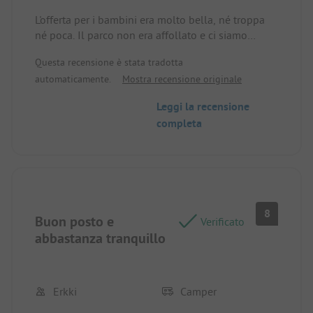
L'offerta per i bambini era molto bella, né troppa
né poca. Il parco non era affollato e ci siamo
sentiti molto bene. I nostri bambini si sono
Questa recensione è stata tradotta
divertiti molto, soprattutto con le fantastiche
automaticamente.
Mostra recensione originale
proposte del Beach Club. È anche accessibile per
le famiglie con più figli. Torneremo volentieri.
Leggi la recensione
completa
8
Buon posto e
Verificato
abbastanza tranquillo
Erkki
Camper