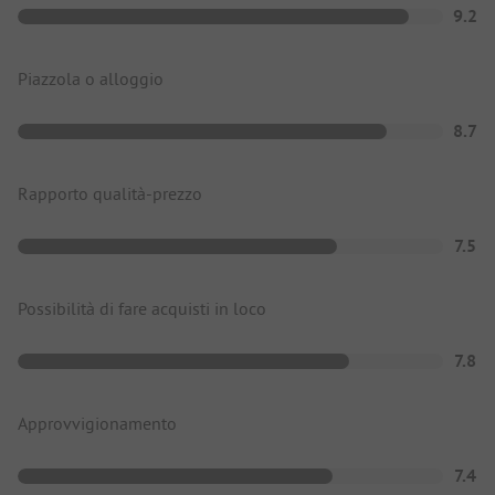
9.2
Piazzola o alloggio
8.7
Rapporto qualità-prezzo
7.5
Possibilità di fare acquisti in loco
7.8
Approvvigionamento
7.4