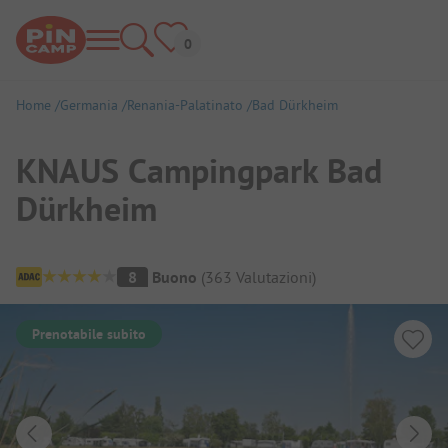
Home
Germania
Renania-Palatinato
Bad Dürkheim
KNAUS Campingpark Bad
Dürkheim
Panoramica del campeggio
8
Buono
(
363
Valutazioni
)
Prenotabile subito