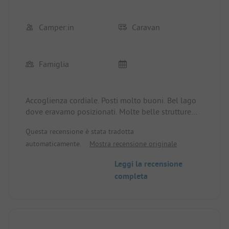
Camper:in
Caravan
Famiglia
Accoglienza cordiale. Posti molto buoni. Bel lago
dove eravamo posizionati. Molte belle strutture
ricreative per i bambini. Vicino all'autostrada.
Questa recensione è stata tradotta
Quello che ci è mancato è una colonnina di
automaticamente.
Mostra recensione originale
ricarica per auto elettriche al campeggio.
Leggi la recensione
completa