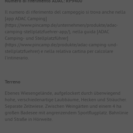
Numero di riferimento ADAC: RP9400
Il numero di riferimento del campeggio si trova anche nella
[app ADAC Camping]
(https://www.pincamp.de/unternehmen/produkte/adac-
camping-stellplatzfuehrer-app/), nella guida [ADAC
Camping- und Stellplatzführer]
(https://www.pincamp.de/produkte/adac-camping-und-
stellplatzfuehrer) e nella relativa cartina per calcolare
l'intinerario.
Terreno
Ebenes Wiesengelände, aufgelockert durch überwiegend
hohe, verschiedenartige Laubbäume, Hecken und Sträucher.
Separate Zeltwiese. Zwischen Weingärten und einem 4 ha
großen Badesee mit angrenzendem Sportflugplatz. Bahnlinie
und Straße in Hörweite.