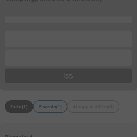
...
...
...
Tutto
(
1
)
Piazzola
(
1
)
Alloggi in affitto
(
0
)