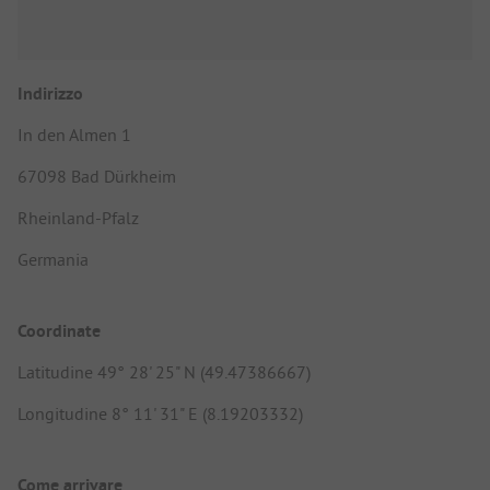
Indirizzo
In den Almen 1
67098 Bad Dürkheim
Rheinland-Pfalz
Germania
Coordinate
Latitudine 49° 28' 25" N (49.47386667)
Longitudine 8° 11' 31" E (8.19203332)
Come arrivare