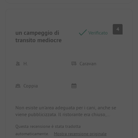
4
un campeggio di
Verificato
transito mediocre
H.
Caravan
Coppia
Non esiste un'area adeguata per i cani, anche se
viene pubblicizzata. Il ristorante era chiuso,
nonostante durante il check-in mi fosse stato detto
Questa recensione è stata tradotta
che apriva alle 17.00.
automaticamente.
Mostra recensione originale