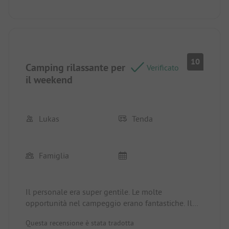
10
Camping rilassante per
Verificato
il weekend
Lukas
Tenda
Famiglia
Il personale era super gentile. Le molte
opportunità nel campeggio erano fantastiche. Il
campeggio è piuttosto piccolo, il che rende i
Questa recensione è stata tradotta
percorsi brevi e facilmente gestibili (ottimo per i