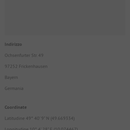
Indirizzo
Ochsenfurter Str. 49
97252 Frickenhausen
Bayern
Germania
Coordinate
Latitudine 49° 40' 9" N (49.669334)
Longitudine 10° 4' 28" E (10.074467)