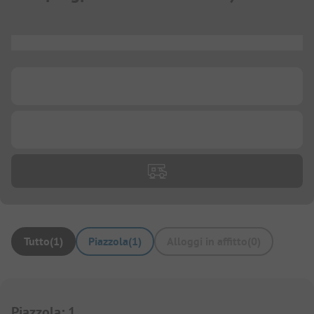
...
...
...
Tutto
(
1
)
Piazzola
(
1
)
Alloggi in affitto
(
0
)
Piazzola
:
1