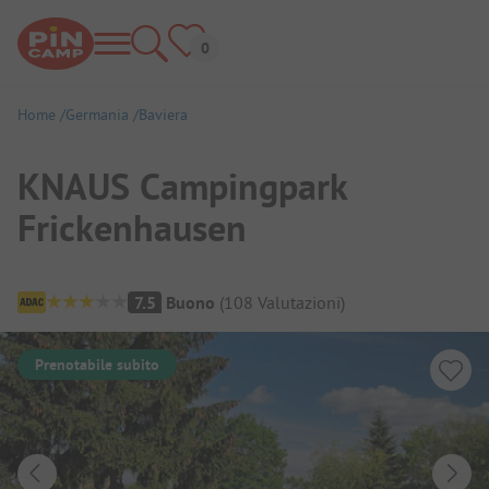
Home
Germania
Baviera
KNAUS Campingpark
Frickenhausen
Panoramica del campeggio
7.5
Buono
(
108
Valutazioni
)
Prenotabile subito