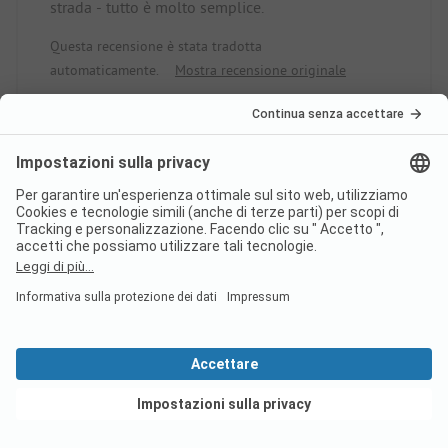
strada - tutto è molto semplice.
Questa recensione è stata tradotta
automaticamente.
Mostra recensione originale
Leggi la recensione
completa
Paginazione
1
2
...
Classificazione camping
Vedi offerte
Classificazione ADAC