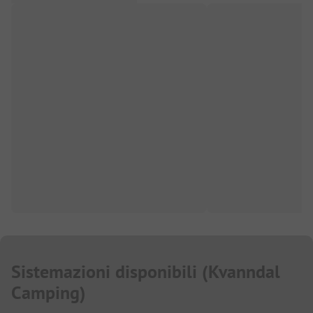
Sistemazioni disponibili
(
Kvanndal
Camping
)