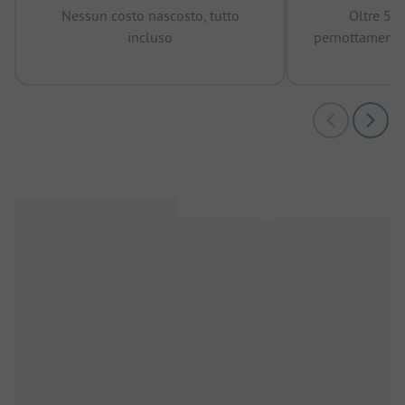
Nessun costo nascosto, tutto
Oltre 50
incluso
pernottamenti 