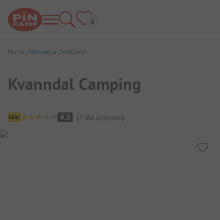
Home
Norvegia
Vestland
Kvanndal Camping
Panoramica del campeggio
4.5
(
2
Valutazioni
)