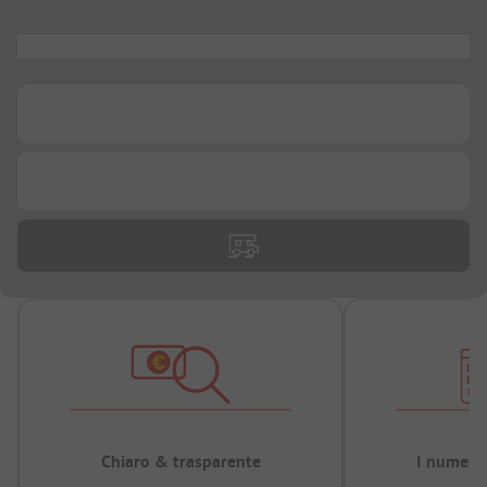
...
...
...
Chiaro & trasparente
I numeri 