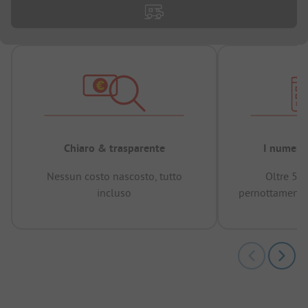
Chiaro & trasparente
I numeri 
Nessun costo nascosto, tutto
Oltre 50
incluso
pernottamenti 