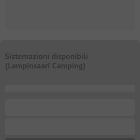
Sistemazioni disponibili
(
Lampinsaari Camping
)
...
...
...