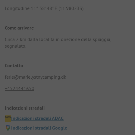
Longitudine 11° 58' 48" E (11.980233)
Come arrivare
Circa 2 km dalla località in direzione della spiaggia,
segnalato.
Contatto
ferie@marielystnycamping.dk
+4524441650
Indicazioni stradali
Indicazioni stradali ADAC
Indicazioni stradali Google