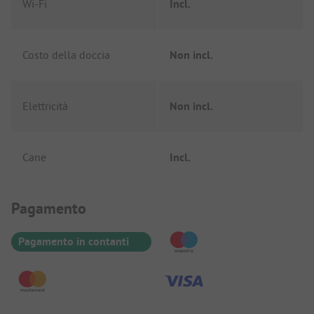
Wi-Fi
Incl.
Costo della doccia
Non incl.
Elettricità
Non incl.
Cane
Incl.
Informazioni sul pagamento
Pagamento
Pagamento in contanti