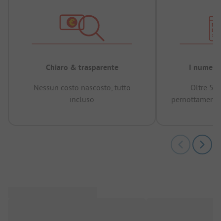
Chiaro & trasparente
I numeri 
Nessun costo nascosto, tutto
Oltre 50
incluso
pernottamenti 