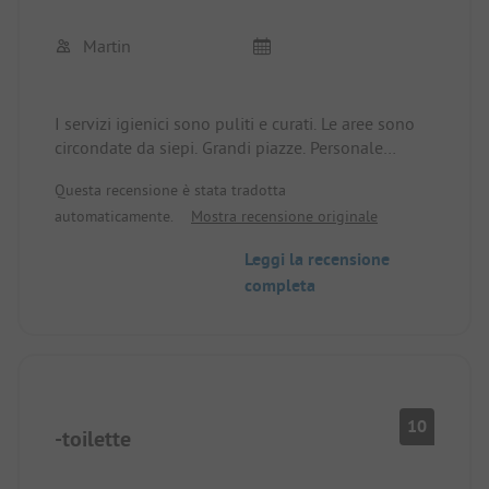
Martin
I servizi igienici sono puliti e curati. Le aree sono
circondate da siepi. Grandi piazze. Personale
gentile. Negozio piccolo (minimarket). Possibilità
Questa recensione è stata tradotta
di ordinare panini. Circa 700 m dalla reception alla
automaticamente.
Mostra recensione originale
spiaggia. Il centro di Marielyst è a circa 4 km. Lì ci
sono diversi supermercati.
Leggi la recensione
completa
10
-toilette