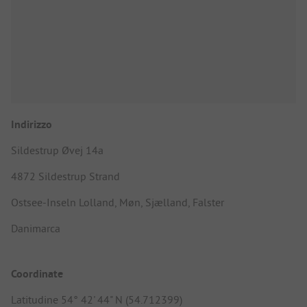
Indirizzo
Sildestrup Øvej 14a
4872 Sildestrup Strand
Ostsee-Inseln Lolland, Møn, Sjælland, Falster
Danimarca
Coordinate
Latitudine 54° 42' 44" N (54.712399)