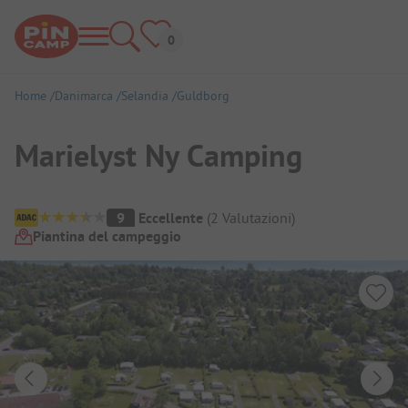
Home
Danimarca
Selandia
Guldborg
Marielyst Ny Camping
Panoramica del campeggio
9
Eccellente
(
2
Valutazioni
)
Piantina del campeggio