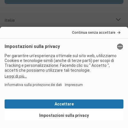
Italia
Svizzera
Francia
Croazia
Germania
Destinazioni
Campeggi Prenotabili
Case mobili in affitto