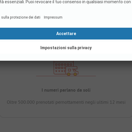
I numeri parlano da soli
Oltre 500.000 prenotati pernottamenti negli ultimi 12 mesi