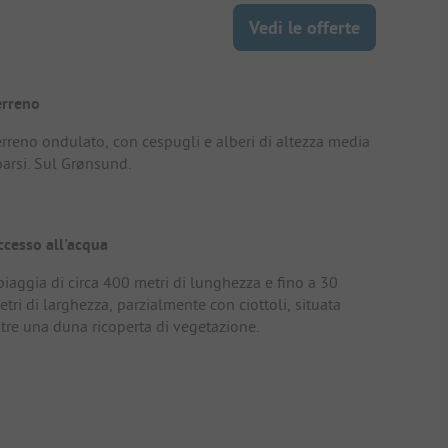
Vedi le offerte
erreno
erreno ondulato, con cespugli e alberi di altezza media
parsi. Sul Grønsund.
ccesso all'acqua
piaggia di circa 400 metri di lunghezza e fino a 30
tri di larghezza, parzialmente con ciottoli, situata
ltre una duna ricoperta di vegetazione.