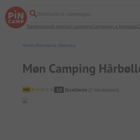
Destinazione, campeggio
Destinazioni
I migliori camping
Campeggi a tema
App
O
Home
Danimarca
Selandia
Møn Camping Hårbøll
Panoramica del campeggio
10
Eccellente
(
2
Valutazioni
)