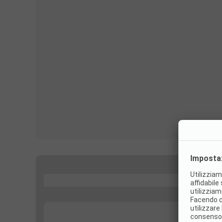
...
...