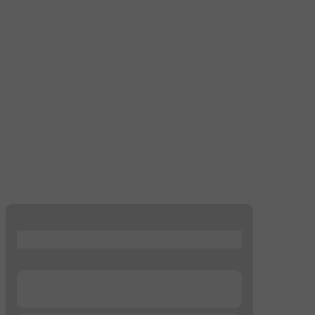
...
...