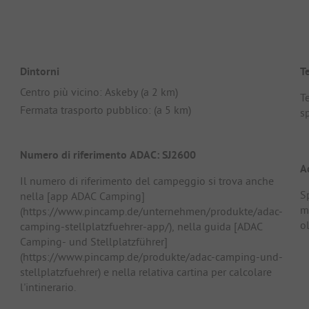
Dintorni
T
Centro più vicino: Askeby (a 2 km)
T
Fermata trasporto pubblico: (a 5 km)
s
Numero di riferimento ADAC: SJ2600
A
Il numero di riferimento del campeggio si trova anche
S
nella [app ADAC Camping]
me
(https://www.pincamp.de/unternehmen/produkte/adac-
o
camping-stellplatzfuehrer-app/), nella guida [ADAC
Camping- und Stellplatzführer]
(https://www.pincamp.de/produkte/adac-camping-und-
stellplatzfuehrer) e nella relativa cartina per calcolare
l'intinerario.