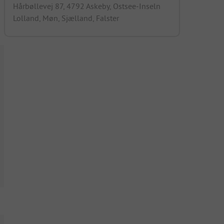
Hårbøllevej 87, 4792 Askeby, Ostsee-Inseln
Lolland, Møn, Sjælland, Falster