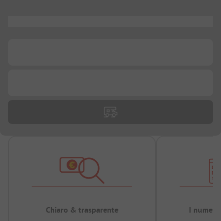
...
...
...
Chiaro & trasparente
I numeri 