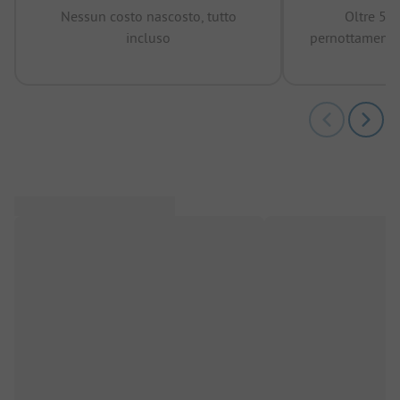
Nessun costo nascosto, tutto
Oltre 50
incluso
pernottamenti 