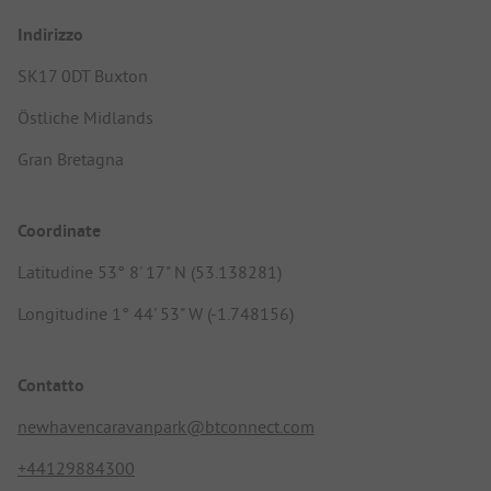
Indirizzo
SK17 0DT Buxton
Östliche Midlands
Gran Bretagna
Coordinate
Latitudine 53° 8' 17" N (53.138281)
Longitudine 1° 44' 53" W (-1.748156)
Contatto
newhavencaravanpark@btconnect.com
+44129884300