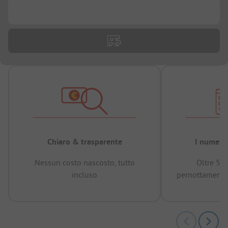
...
Chiaro & trasparente
I numeri 
Nessun costo nascosto, tutto
Oltre 50
incluso
pernottamenti 