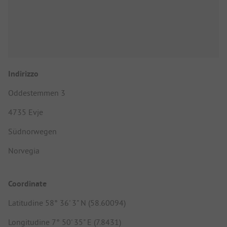
Indirizzo
Oddestemmen 3
4735 Evje
Südnorwegen
Norvegia
Coordinate
Latitudine 58° 36' 3" N (58.60094)
Longitudine 7° 50' 35" E (7.8431)