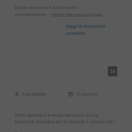
indicazioni sono cambiate un po' a causa della
Questa recensione è stata tradotta
nuova M11!
automaticamente.
Mostra recensione originale
Leggi la recensione
completa
10
FranzHefter
11 Anni Fa
Posto fantastico e molto tranquillo in una
posizione strategica per le vacanze. I consigli per
le escursioni forniti dalla reception (anche dal sito