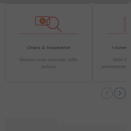
Chiaro & trasparente
I numeri 
Nessun costo nascosto, tutto
Oltre 50
incluso
pernottamenti 