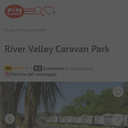
Home
Irlanda
Leinster
River Valley Caravan Park
Panoramica del campeggio
9.5
Eccellente
(
2
Valutazioni
)
Piantina del campeggio