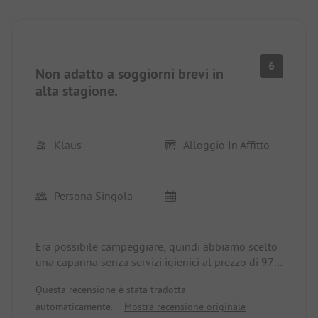
6
Non adatto a soggiorni brevi in
alta stagione.
Klaus
Alloggio In Affitto
Persona Singola
Era possibile campeggiare, quindi abbiamo scelto
una capanna senza servizi igienici al prezzo di 975
sek. Il Wi-Fi non era affatto diffuso nel campeggio,
Questa recensione è stata tradotta
se non addirittura assente. A causa dell'elevata
automaticamente.
Mostra recensione originale
affluenza il secondo giorno, non c'era parcheggio