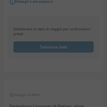
Dettagli e attrezzature
Selezionare le date di viaggio per confrontare i
prezzi
Seleziona date
1/
4
Alloggio In Affitto
Ferienhaus Lingonet (4 Betten, ohne