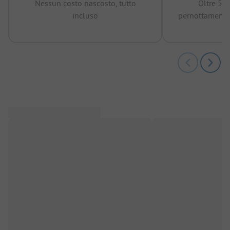
Nessun costo nascosto, tutto
Oltre 50
incluso
pernottamenti 