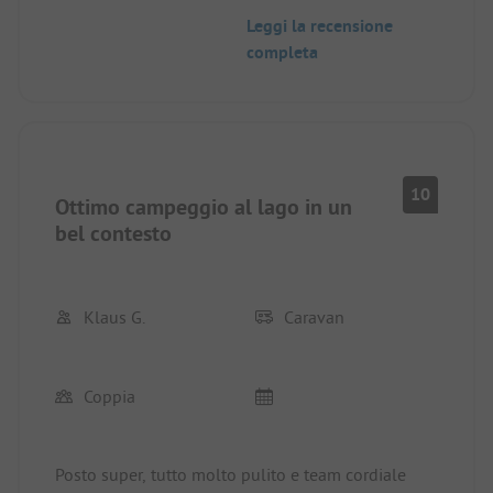
vicino alla capanna. I servizi igienici erano puliti e
Leggi la recensione
sufficientemente disponibili. La posizione del
completa
campeggio sul lago è molto bella. La reception era
molto cordiale (svedese, inglese).
10
Ottimo campeggio al lago in un
bel contesto
Klaus G.
Caravan
Coppia
Posto super, tutto molto pulito e team cordiale