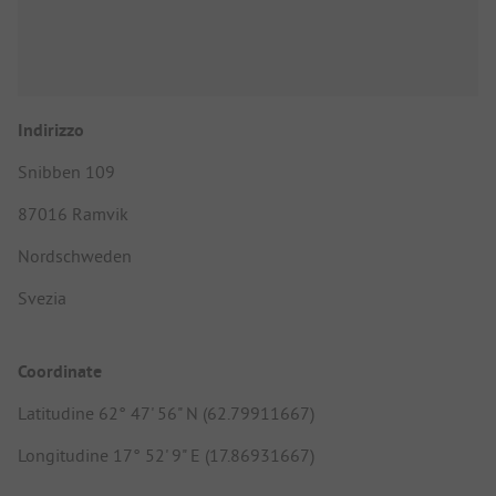
Indirizzo
Snibben 109
87016 Ramvik
Nordschweden
Svezia
Coordinate
Latitudine 62° 47' 56" N (62.79911667)
Longitudine 17° 52' 9" E (17.86931667)