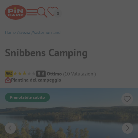
Home
Svezia
Västernorrland
Snibbens Camping
Panoramica del campeggio
8.6
Ottimo
(
10
Valutazioni
)
Piantina del campeggio
Prenotabile subito