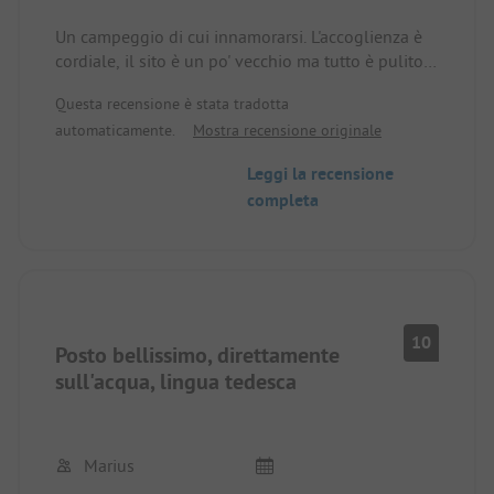
Un campeggio di cui innamorarsi. L'accoglienza è
cordiale, il sito è un po' vecchio ma tutto è pulito e
in ordine, stand up paddling, mini golf e molto
Questa recensione è stata tradotta
altro. Il sito è direttamente sul lago e il prato è
automaticamente.
Mostra recensione originale
quasi pianeggiante, tutte le piazzole sono dotate
di elettricità. Sito molto tranquillo
Leggi la recensione
completa
10
Posto bellissimo, direttamente
sull'acqua, lingua tedesca
Marius