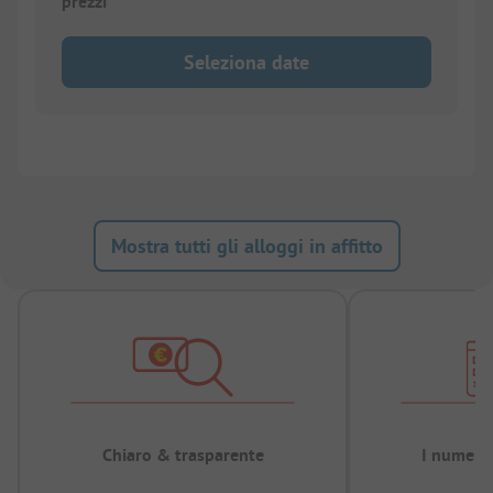
prezzi
Seleziona date
Mostra tutti gli alloggi in affitto
Chiaro & trasparente
I numeri 