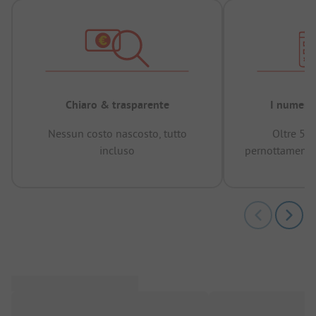
Chiaro & trasparente
I numeri 
Nessun costo nascosto, tutto
Oltre 50
incluso
pernottamenti 