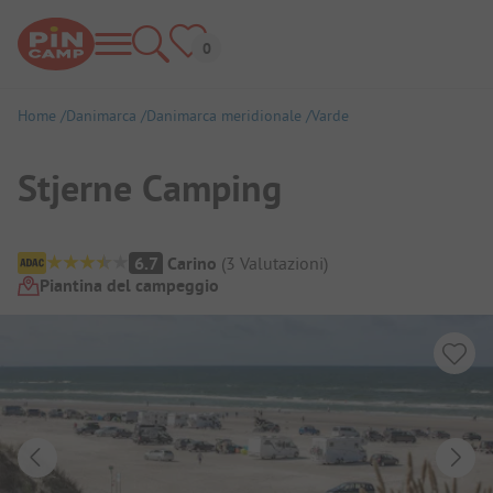
Home
Danimarca
Danimarca meridionale
Varde
Stjerne Camping
Panoramica del campeggio
6.7
Carino
(
3
Valutazioni
)
Piantina del campeggio