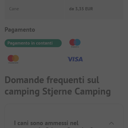
Cane
da
3,35 EUR
Informazioni sul pagamento
Pagamento
Pagamento in contanti
Domande frequenti sul
camping Stjerne Camping
I cani sono ammessi nel