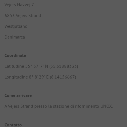
Vejers Havvej 7
6853 Vejers Strand
Westjütland
Danimarca
Coordinate
Latitudine 55° 37' 7" N (55.61888333)
Longitudine 8° 8' 29" E (8.14156667)
Come arrivare
A Vejers Strand presso la stazione di rifornimento UNOX.
Contatto