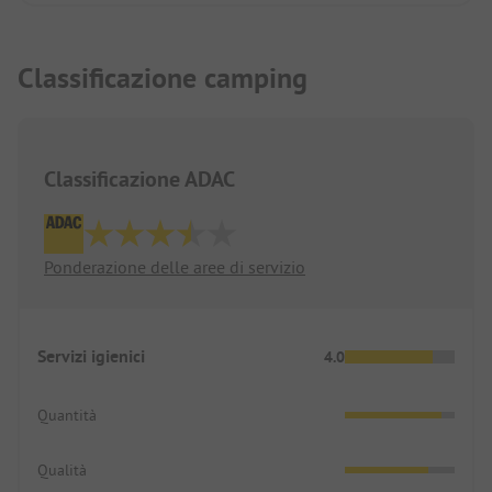
giornate tranquille, questo è il posto giusto per
voi.
Classificazione camping
Classificazione ADAC
Ponderazione delle aree di servizio
Servizi igienici
4.0
Quantità
Qualità