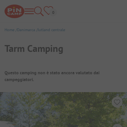
Home
Danimarca
Jutland centrale
Tarm Camping
Panoramica del campeggio
Questo camping non è stato ancora valutato dai
campeggiatori.