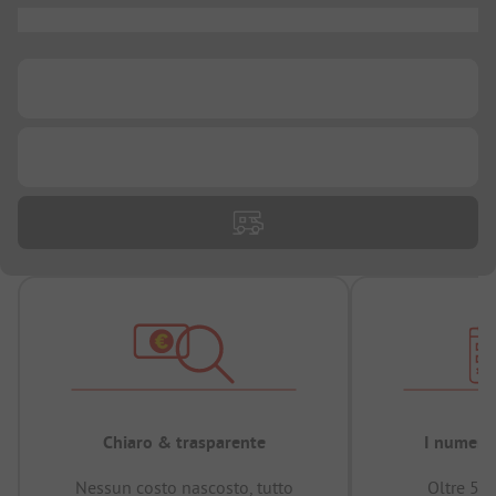
...
...
...
Chiaro & trasparente
I numeri 
Nessun costo nascosto, tutto
Oltre 50