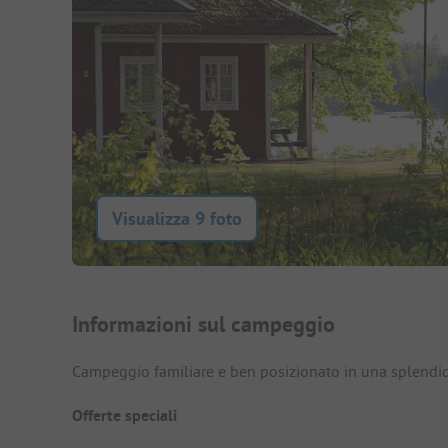
Visualizza 9 foto
Presentazione del campegg
Informazioni sul campeggio
Campeggio familiare e ben posizionato in una splendid
Offerte speciali