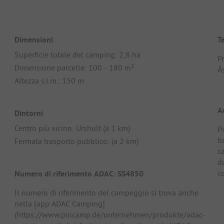
Dimensioni
T
Superficie totale del camping: 2,8 ha
P
Dimensione parcelle: 100 - 180 m²
Ås
Altezza s.l.m.: 150 m
A
Dintorni
Centro più vicino: Urshult (a 1 km)
P
b
Fermata trasporto pubblico: (a 2 km)
c
da
c
Numero di riferimento ADAC: SS4850
Il numero di riferimento del campeggio si trova anche
nella [app ADAC Camping]
(https://www.pincamp.de/unternehmen/produkte/adac-