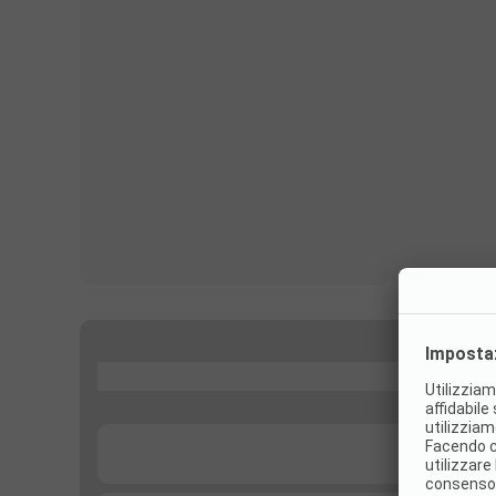
...
...