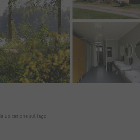
io
a ubicazione sul lago.