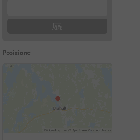
...
Posizione