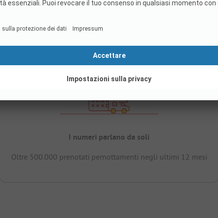
I numeri parlano da soli
Oltre 500.000 prenotati pernottamenti negli ultimi 12 mesi