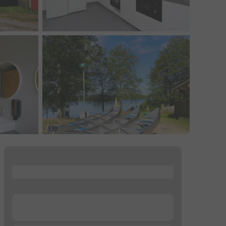
...
...