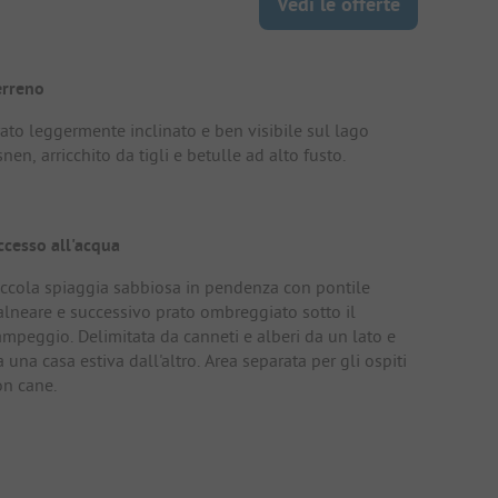
Vedi le offerte
erreno
rato leggermente inclinato e ben visibile sul lago
nen, arricchito da tigli e betulle ad alto fusto.
ccesso all'acqua
iccola spiaggia sabbiosa in pendenza con pontile
alneare e successivo prato ombreggiato sotto il
ampeggio. Delimitata da canneti e alberi da un lato e
 una casa estiva dall'altro. Area separata per gli ospiti
on cane.