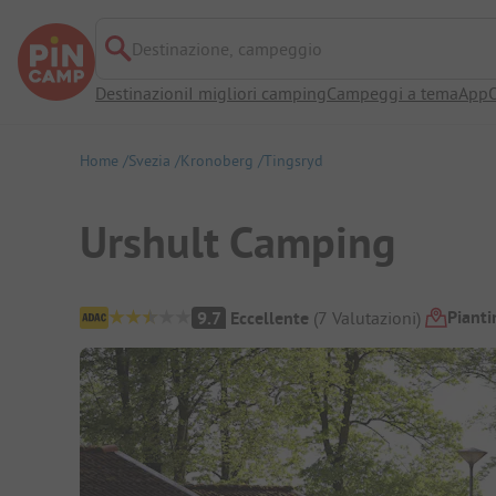
Destinazione, campeggio
Destinazioni
I migliori camping
Campeggi a tema
App
O
Home
Svezia
Kronoberg
Tingsryd
Urshult Camping
Panoramica del campeggio
Piant
9.7
Eccellente
(
7
Valutazioni
)