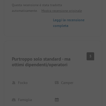
gratis. Gli edifici sanitari non sono proprio nuovi,
Questa recensione è stata tradotta
ma sono sempre stati puliti.
automaticamente.
Mostra recensione originale
Leggi la recensione
completa
5
Purtroppo solo standard - ma
ottimi dipendenti/operatori
Focko
Camper
Famiglia