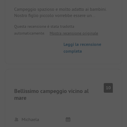
Campeggio spazioso e molto adatto ai bambini.
Nostro figlio piccolo vorrebbe essere un
campeggiatore fisso qui, ma purtroppo il nostro
Questa recensione è stata tradotta
viaggio è troppo lontano. Non vediamo l'ora che
automaticamente.
Mostra recensione originale
arrivi la prossima estate!!!
Leggi la recensione
completa
10
Bellissimo campeggio vicino al
mare
Michaela