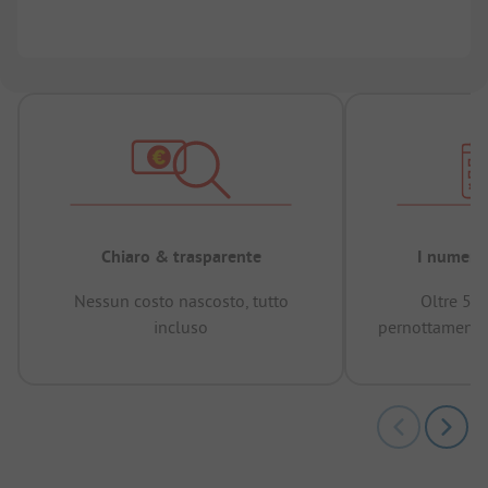
Chiaro & trasparente
I numeri 
Nessun costo nascosto, tutto
Oltre 50
incluso
pernottamenti 