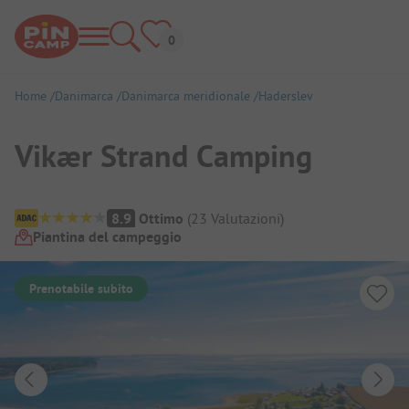
Home
Danimarca
Danimarca meridionale
Haderslev
Vikær Strand Camping
Panoramica del campeggio
8.9
Ottimo
(
23
Valutazioni
)
Piantina del campeggio
Prenotabile subito