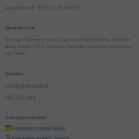
Longitudine 9° 29' 41" E (9.494917)
Come arrivare
Si trova a Diernæs, circa 10 km a sud di Haderslev. Svoltare
dalla strada 170 in direzione Diernæs, seguire le indicazioni
per Vikær.
Contatto
info@vikaercamp.dk
+4574575464
Indicazioni stradali
Indicazioni stradali ADAC
Indicazioni stradali Google