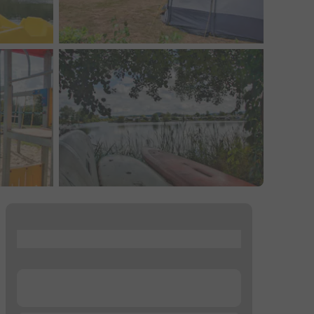
...
...