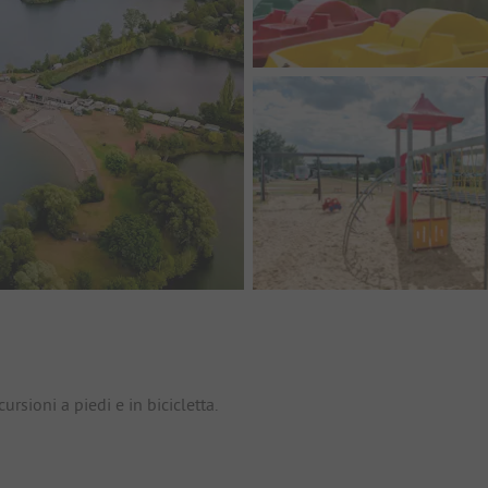
io
rsioni a piedi e in bicicletta.