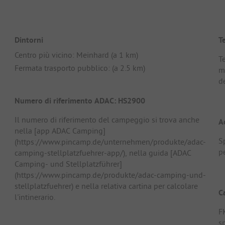
Dintorni
T
Centro più vicino: Meinhard (a 1 km)
T
Fermata trasporto pubblico: (a 2.5 km)
m
de
Numero di riferimento ADAC: HS2900
Il numero di riferimento del campeggio si trova anche
A
nella [app ADAC Camping]
Sp
(https://www.pincamp.de/unternehmen/produkte/adac-
pe
camping-stellplatzfuehrer-app/), nella guida [ADAC
Camping- und Stellplatzführer]
(https://www.pincamp.de/produkte/adac-camping-und-
stellplatzfuehrer) e nella relativa cartina per calcolare
C
l'intinerario.
F
s