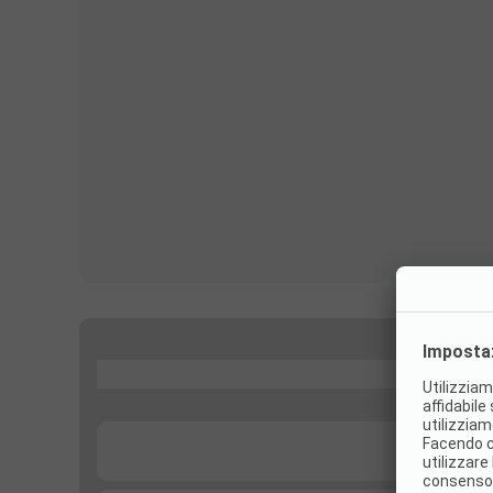
...
...