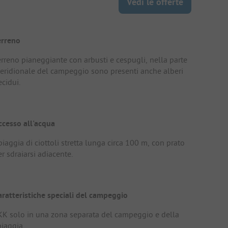
Vedi le offerte
erreno
erreno pianeggiante con arbusti e cespugli, nella parte
eridionale del campeggio sono presenti anche alberi
cidui.
ccesso all'acqua
iaggia di ciottoli stretta lunga circa 100 m, con prato
r sdraiarsi adiacente.
aratteristiche speciali del campeggio
KK solo in una zona separata del campeggio e della
piaggia.