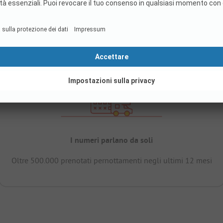
I numeri parlano da soli
Oltre 500.000 prenotati pernottamenti negli ultimi 12 mesi