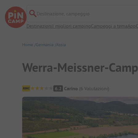
Destinazione, campeggio
Destinazioni
I migliori camping
Campeggi a tema
App
O
Home
Germania
Assia
Werra-Meissner-Camp
Panoramica del campeggio
6.2
Carino
(
6
Valutazioni
)