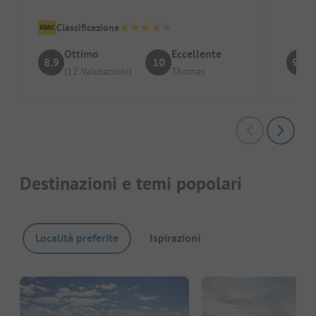
Parla anche molto bene il ...
Propri
Classificazione
Ottimo
Eccellente
8.9
10
9.5
(12 Valutazioni)
Thomas
Destinazioni e temi popolari
Località preferite
Ispirazioni