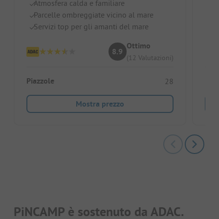
Atmosfera calda e familiare
Su
Parcelle ombreggiate vicino al mare
Pa
Servizi top per gli amanti del mare
Id
Ottimo
8.9
(12 Valutazioni)
Piazzole
Piaz
28
Mostra prezzo
PiNCAMP è sostenuto da ADAC.