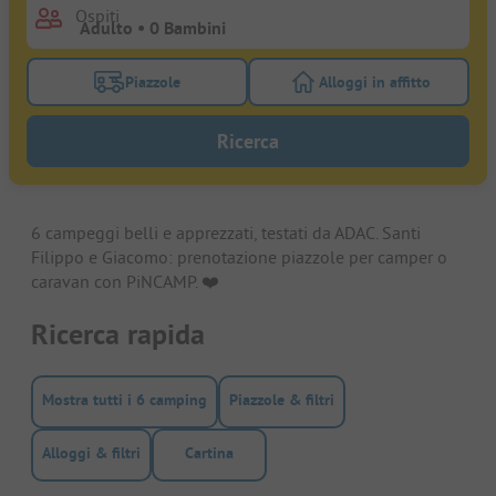
Ospiti
Piazzole
Alloggi in affitto
Attivare il filtro piazzole per cercare piazzole
Attivare il filtro all
Ricerca
6 campeggi belli e apprezzati, testati da ADAC. Santi
Filippo e Giacomo: prenotazione piazzole per camper o
caravan con PiNCAMP. ❤️️
Ricerca rapida
Mostra tutti i 6 camping
Piazzole & filtri
Alloggi & filtri
Cartina