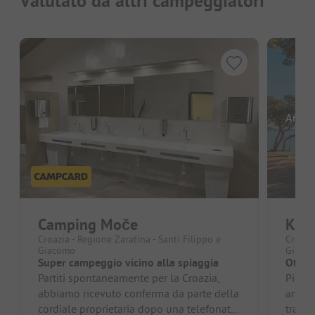
Valutato da altri campeggiatori
Ancor
Camping Moče
Kam
Croazia - Regione Zaratina - Santi Filippo e
Croazia
Giacomo
Giaco
Super campeggio vicino alla spiaggia
Ottim
Partiti spontaneamente per la Croazia,
Picco
abbiamo ricevuto conferma da parte della
ampie 
cordiale proprietaria dopo una telefonata.
tranqui