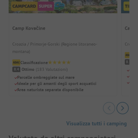
Camp Kovačine
Campi
Croazia / Primorje-Gorski (Regione litoraneo-
Croazia
montana)
Cl
O
8.5
Classificazione
Ottimo
(
183
Valutazioni
)
8.4
Oasi
Idea
Parcelle ombreggiate sul mare
Parc
Ideale per gli amanti degli sport acquatici
Area naturista separata disponibile
Visualizza tutti i camping