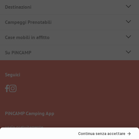
Destinazioni
Campeggi Prenotabili
Case mobili in affitto
Su PiNCAMP
Seguici
PiNCAMP Camping App
usala gratuitamente