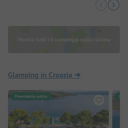
Mostra tutti i 6 campeggi sulla cartina
Glamping in Croazia
➔
Prenotabile subito
Pren