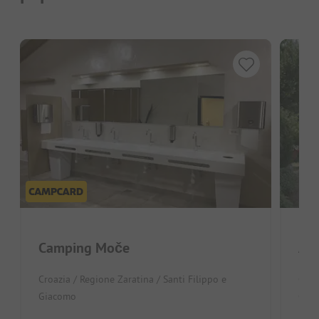
Camping Moče
Au
Croazia / Regione Zaratina / Santi Filippo e
Croa
Giacomo
Gia