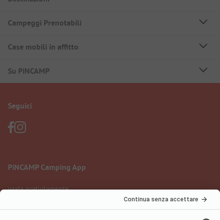
Campeggi Prenotabili
Case mobili in affitto
Su PiNCAMP
Seguici
PiNCAMP Camping App
usala gratuitamente