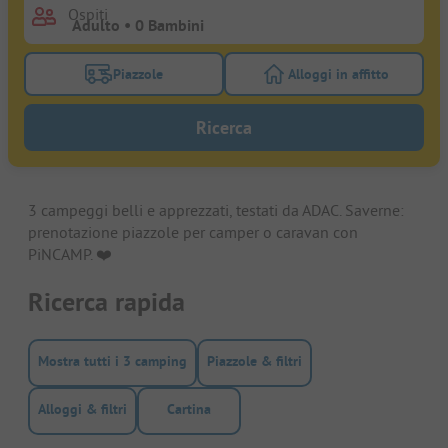
Ospiti
Piazzole
Alloggi in affitto
Attivare il filtro piazzole per cercare piazzole
Attivare il filtro all
Ricerca
3 campeggi belli e apprezzati, testati da ADAC. Saverne:
prenotazione piazzole per camper o caravan con
PiNCAMP. ❤️️
Ricerca rapida
Mostra tutti i 3 camping
Piazzole & filtri
Alloggi & filtri
Cartina