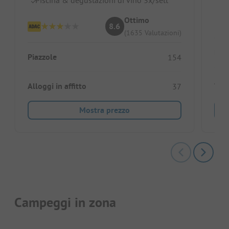
Pa
Ottimo
8.6
(1635 Valutazioni)
Piaz
Piazzole
154
Allo
Alloggi in affitto
37
Mostra prezzo
Campeggi in zona