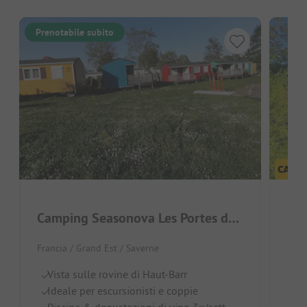
Prenotabile subito
Camping Seasonova Les Portes de l'Alsace
Cam
Francia / Grand Est / Saverne
Fran
Vista sulle rovine di Haut-Barr
Id
Ideale per escursionisti e coppie
Be
Piscina & degustazioni di vino 3x/sett