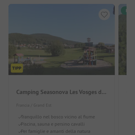
Pren
Camping Seasonova Les Vosges du Nord
Cam
Francia / Grand Est
Fran
Tranquillo nel bosco vicino al fiume
La
Piscina, sauna e persino cavalli
Pi
Per famiglie e amanti della natura
Pe