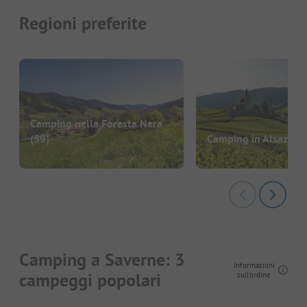
Regioni preferite
Camping nella Foresta Nera
(59)
Camping in Alsazia
(5
Camping a Saverne: 3
Informazioni
campeggi popolari
sull'ordine