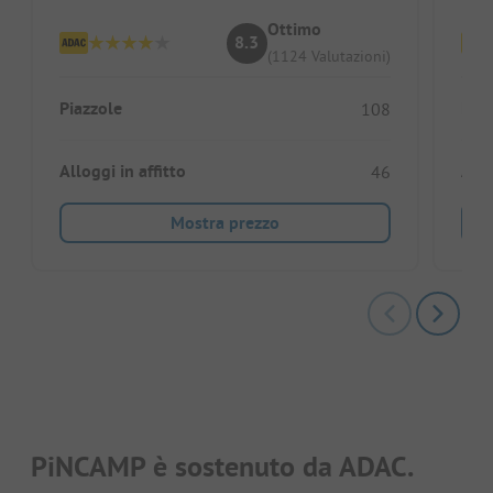
Ottimo
8.3
(1124 Valutazioni)
Piazzole
Piaz
108
Alloggi in affitto
Allo
46
Mostra prezzo
PiNCAMP è sostenuto da ADAC.