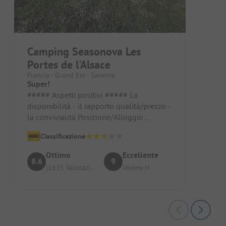
Camping Seasonova Les
Portes de l'Alsace
Francia - Grand Est - Saverne
Super!
##### Aspetti positivi ##### La
disponibilità - il rapporto qualità/prezzo -
la convivialità Posizione/Alloggio:
Ombreggiato - ampio spazio
Classificazione
Ottimo
Eccellente
8.6
9
(1635 Valutazioni)
Jérémy H