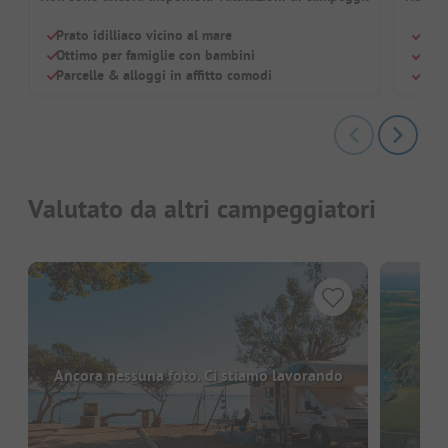
Prato idilliaco vicino al mare
Idea
Ottimo per famiglie con bambini
Camp
Parcelle & alloggi in affitto comodi
Parc
Valutato da altri campeggiatori
Ancora nessuna foto. Ci stiamo lavorando