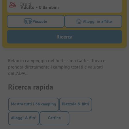
Ospiti
Piazzole
Alloggi in affitto
Attivare il filtro piazzole per cercare piazzole
Attivare il filtro all
Ricerca
Relax in campeggio nel bellissimo Galles. Trova e
prenota direttamente i camping testati e valutati
dall'ADAC.
Ricerca rapida
Mostra tutti i 66 camping
Piazzole & filtri
Alloggi & filtri
Cartina