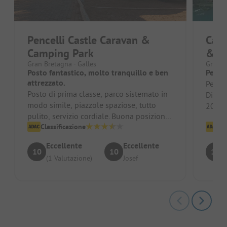
Pencelli Castle Caravan &
Camp
Camping Park
& Te
Gran Bretagna - Galles
Gran B
Posto fantastico, molto tranquillo e ben
Per p
attrezzato.
Person
Posto di prima classe, parco sistemato in
Diviso
modo simile, piazzole spaziose, tutto
20 min
pulito, servizio cordiale. Buona posizione
un'ott
per escursioni nei dintorn...
Classificazione
Cl
Eccellente
Eccellente
10
10
10
(1 Valutazione)
Josef