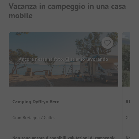
Vacanza in campeggio in una casa
mobile
Ancora nessuna foto. Ci stiamo lavorando
Camping Dyffryn Bern
Rhyd 
Gran Bretagna / Galles
Gran B
Non sono ancora disponibili valutazioni di campeggiatori
Non so