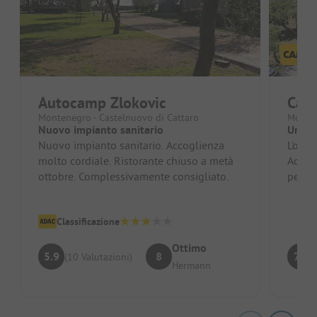
Autocamp Zlokovic
Cam
Montenegro - Castelnuovo di Cattaro
Monte
Nuovo impianto sanitario
Un ot
Nuovo impianto sanitario. Accoglienza
L'ospi
molto cordiale. Ristorante chiuso a metà
Accog
ottobre. Complessivamente consigliato.
perso
è disp
Classificazione
Ottimo
5.9
8
7.5
(10 Valutazioni)
Hermann