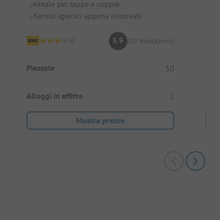
P
Ideale per tappe e coppie
I 
Servizi igienici appena rinnovati
5.9
(10 Valutazioni)
Piazzole
50
Piaz
Alloggi in affitto
2
Allo
Mostra prezzo