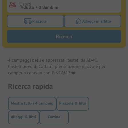
Ospiti
Piazzole
Alloggi in affitto
Attivare il filtro piazzole per cercare piazzole
Attivare il filtro all
Ricerca
4 campeggi belli e apprezzati, testati da ADAC.
Castelnuovo di Cattaro: prenotazione piazzole per
camper o caravan con PiNCAMP. ❤️️
Ricerca rapida
Mostra tutti i 4 camping
Piazzole & filtri
Alloggi & filtri
Cartina